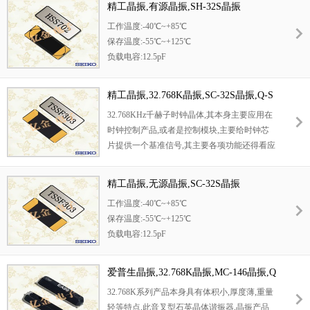
精工晶振,有源晶振,SH-32S晶振
达到—40°到+70°的宽温要求。
工作温度:-40℃~+85℃
保存温度:-55℃~+125℃
负载电容:12.5pF
32.768KHz千赫子时钟晶体,其本身主要应用在
时钟控制产品,或者是控制模块,主要给时钟芯
精工晶振,32.768K晶振,SC-32S晶振,Q-S
片提供一个基准信号,其主要各项功能还得看应
C32S03220C5AAAF晶振
32.768KHz千赫子时钟晶体,其本身主要应用在
用何种产品.32.768K石英晶体频率稳定性强,在
时钟控制产品,或者是控制模块,主要给时钟芯
各种产品中面对不同环境其晶振都能够保持在
片提供一个基准信号,其主要各项功能还得看应
10PPM高精度.具有极强的抗震性能,在常规的
用何种产品.本产品具有小型,薄型,轻型的贴片
摔落以及物流运输过程中都不会受到影响.每一
晶振表面型音叉式石英晶体谐振器,产品具有优
批生产的晶振在出厂时都会经过严格的检验,采
精工晶振,无源晶振,SC-32S晶振
良的耐热性,耐环境特性,可发挥晶振优良的电
用24小时老化测试为质量严格把关.
工作温度:-40℃~+85℃
气特性,符合RoHS规定.
保存温度:-55℃~+125℃
负载电容:12.5pF
小体积SMD时钟晶体谐振器,是贴片音叉晶体,
千赫频率元件,应用于时钟模块,智能手机,全球
爱普生晶振,32.768K晶振,MC-146晶振,Q
定位系统,因产品本身体积小,SMD编带型,可应
13MC1461000200晶振
32.768K系列产品本身具有体积小,厚度薄,重量
用于高性能自动贴片焊接.
轻等特点,此音叉型石英晶体谐振器,晶振产品