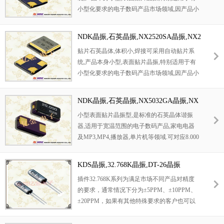
小型化要求的电子数码产品市场领域,因产品小
型,薄型优势,耐环境特性,包括耐高温,耐冲击性
等,在移动通信领域得到了广泛的应用,晶振产
NDK晶振,石英晶振,NX2520SA晶振,NX2
品本身可发挥优良的电气特性,满足无铅焊接的
520SA-16MHZ-STD-CSW-4晶振
贴片石英晶体,体积小,焊接可采用自动贴片系
高温回流温度曲线要求.
统,产品本身小型,表面贴片晶振,特别适用于有
小型化要求的电子数码产品市场领域,因产品小
型,薄型优势,耐环境特性,包括耐高温,耐冲击性
等,在移动通信领域得到了广泛的应用,晶振产
NDK晶振,石英晶振,NX5032GA晶振,NX
品本身可发挥优良的电气特性,满足无铅焊接的
5032GB晶振,NX5032GA-24.000000MHZ
小型表面贴片晶振型,是标准的石英晶体谐振
高温回流温度曲线要求.
-LN-CD-1晶振
器,适用于宽温范围的电子数码产品,家电电器
及MP3,MP4,播放器,单片机等领域.可对应8.000
MHz以上的频率,在电子数码产品,以及家电相
关电器领域里面发挥优良的电气特性,满足无铅
KDS晶振,32.768K晶振,DT-26晶振
焊接的回流温度曲线要求.
插件32.768K系列为满足市场不同产品对精度
的要求，通常情况下分为±5PPM、±10PPM、
±20PPM，如果有其他特殊要求的客户也可以
分为在精度上分为正偏差以及负偏差。音叉型
表晶32.768K晶振在产品中使用温度范围可以