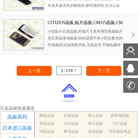
本身具备优良的耐热性,耐环境特性,在办公自
动化,家电领域,移动通信领域可发挥优良的电
气特性,符合无铅标准,满足无铅焊接的回流温
CITIZEN晶振,贴片晶振,CM315晶振,CM
度曲线要求,金属外壳的石英晶振使得产品在封
315D32768DZYT晶振
小型贴片石英晶振,外观尺寸具有薄型表面贴片
装时能发挥比陶瓷晶振外壳更好的耐冲击性能.
型石英晶体谐振器,特别适用于有小型化要求的
市场领域,比如智能手机,无线蓝牙,平板电脑等
电子数码产品
1
/
176
上一页
下一页
亿金晶振快速通道
陶瓷晶振
京瓷晶振
精工晶振
西铁城晶振
晶振系列
村田晶振
大河晶振
泰艺晶振
TXC晶振
日本进口晶振
鸿星晶振
希华晶振
加高晶振
百利通亚陶晶