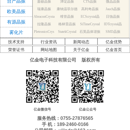
台产晶振
嘉硕晶振
津绽晶振
CTS晶振
微晶晶振
振
瑞康晶振
康纳温菲尔德
高利奇晶振
Jauch晶振
欧美晶振
AbraconCrysta
维管晶振
晶振
ECScrystal晶
日蚀晶振
有源晶振
拉隆晶振
l晶振
格林雷晶振
SiTimeCrystal
振
IDTcrystal晶
PletronicsCrys
StatekCrystal
石英晶体谐振
晶振
SMD晶振
振
雾化片
KDS Quartz cr
tal晶振
NDK Quartz c
晶振
EPSON Quart
器
AEK晶振
技术支持
行业资讯
新闻动态
亿金优势
AEL晶振
ystal
Cardinal晶振
rystal
Crystek晶振
z crystal
Euroquartz晶
荣誉证书
网站地图
关于亿金
亿金首页
福克斯晶振
Frequency晶
GEYER晶振
ILSI晶振
振
亿金电子科技有限公司
版权所有
KVG晶振
MMDCOMP
振
MtronPTI晶振
QANTEK晶
QuartzCom晶
QuartzChnik
晶振
SUNTSU晶振
Transko晶振
振
WI2WI晶振
振
富士晶振
晶振
MERCURY晶
应达利晶振
韩国三呢晶振
ITTI晶振
ACT晶振
振
Milliren晶振
Lihom晶振
rubyquartz晶
Oscilent晶振
NAKA晶振
SHINSUNG
SMI晶振
振
PDI晶振
AKER晶振
C-TECH晶振
晶振
IQD晶振
Microchip晶
NJR晶振
亿金微信号
亿金公众号
Silicon晶振
Fortiming晶振
CORE晶振
振
NIPPON晶振
服务热线：0755-27876565
NIC晶振
QVS晶振
Bomar晶振
Bliley晶振
手 机：189-2460-0166
GED晶振
FILTRONETI
STD晶振
Q-Tech晶振