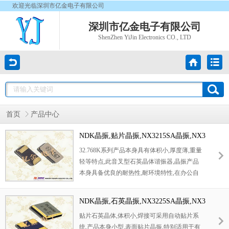
欢迎光临深圳市亿金电子有限公司
深圳市亿金电子有限公司
ShenZhen YiJin Electronics CO., LTD
首页
产品中心
NDK晶振,贴片晶振,NX3215SA晶振,NX3
215SE晶振,NX3215SA-32.768K-STD-M
32.768K系列产品本身具有体积小,厚度薄,重量
UA-8晶振
轻等特点,此音叉型石英晶体谐振器,晶振产品
本身具备优良的耐热性,耐环境特性,在办公自
动化,家电领域,移动通信领域可发挥优良的电
气特性,符合无铅标准,满足无铅焊接的回流温
NDK晶振,石英晶振,NX3225SA晶振,NX3
度曲线要求,金属外壳的石英晶振使得产品在封
225SC晶振,NX3225SA-24.000MHZ-STD
贴片石英晶体,体积小,焊接可采用自动贴片系
装时能发挥比陶瓷晶振外壳更好的耐冲击性能.
-CSR-1晶振
统,产品本身小型,表面贴片晶振,特别适用于有