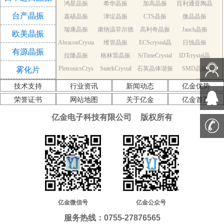
鸿星晶振
希华晶振
加高晶振
百利通亚陶晶
台产晶振
嘉硕晶振
津绽晶振
CTS晶振
微晶晶振
振
瑞康晶振
康纳温菲尔德
高利奇晶振
Jauch晶振
欧美晶振
AbraconCrysta
维管晶振
晶振
ECScrystal晶
日蚀晶振
有源晶振
拉隆晶振
l晶振
格林雷晶振
SiTimeCrystal
振
IDTcrystal晶
PletronicsCrys
StatekCrystal
石英晶体谐振
晶振
SMD晶振
振
雾化片
KDS Quartz cr
tal晶振
NDK Quartz c
晶振
EPSON Quart
器
AEK晶振
技术支持
行业资讯
新闻动态
亿金优势
AEL晶振
ystal
Cardinal晶振
rystal
Crystek晶振
z crystal
Euroquartz晶
荣誉证书
网站地图
关于亿金
亿金首页
福克斯晶振
Frequency晶
GEYER晶振
ILSI晶振
振
亿金电子科技有限公司
版权所有
KVG晶振
MMDCOMP
振
MtronPTI晶振
QANTEK晶
QuartzCom晶
QuartzChnik
晶振
SUNTSU晶振
Transko晶振
振
WI2WI晶振
振
富士晶振
晶振
MERCURY晶
应达利晶振
韩国三呢晶振
ITTI晶振
ACT晶振
振
Milliren晶振
Lihom晶振
rubyquartz晶
Oscilent晶振
NAKA晶振
SHINSUNG
SMI晶振
振
PDI晶振
AKER晶振
C-TECH晶振
晶振
IQD晶振
Microchip晶
NJR晶振
亿金微信号
亿金公众号
Silicon晶振
Fortiming晶振
CORE晶振
振
NIPPON晶振
服务热线：0755-27876565