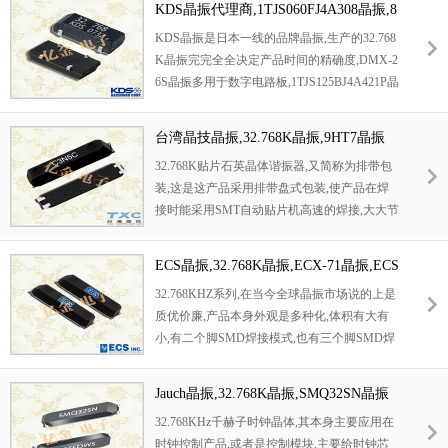
KDS晶振代理商,1TJS060FJ4A308晶振,8
曲线要求,金属外壳的石英晶振使得产品在封装
038石英晶体谐振器
KDS晶振是日本一线的品牌晶振,生产的32.768
时能发挥比陶瓷晶振外壳更好的耐冲击性能.
K晶振完完全全决定产品时间的精确度,DMX-2
6S晶振多用于数字电路板,1TJS125BJ4A421P晶
振是产品主板的重要频率元件,若数字电路板的
时钟晶振损坏,则会导致时钟停止工作.
台湾晶技晶振,32.768K晶振,9HT7晶振
32.768K贴片石英晶体谐振器,又简称为排带包
装,这是这产品采用排带盘式包装,使产品在焊
接时能采用SMT自动贴片机高速的焊接,大大节
约人工,提高工作效率.32.768KHz千赫子时钟晶
体,其本身主要应用在时钟控制产品,或者是控
ECS晶振,32.768K晶振,ECX-71晶振,ECS
制模块,主要给时钟芯片提供一个基准信号,其
-.327-12.5-38-TR晶振
32.768KHZ系列,在当今全球晶振市场说的上是
主要各项功能还得看应用何种产品.本产品具有
质优价廉,产品本身外观是多种化,体积有大有
小型,薄型,轻型的贴片晶振表面型音叉式石英
小,有二个脚SMD焊接模式,也有三个脚SMD焊
晶体谐振器,产品具有优良的耐热性,耐环境特
接模式,一样有四个脚焊接模式,还有时钟模块
性,可发挥晶振优良的电气特性,符合RoHS规定,
焊接模式,产品具有无源32.768KHZ,也有带电压
满足无铅焊接的高温回流温度曲线要求.
Jauch晶振,32.768K晶振,SMQ32SN晶振
模式的32.768KHZ晶体系列,产品应用范围非常
32.768KHz千赫子时钟晶体,其本身主要应用在
广阔,比如多种电子消费类,手机应用,蓝牙多功
时钟控制产品,或者是控制模块,主要给时钟芯
能播放器,无线通讯产品,平板电脑等多个领域,