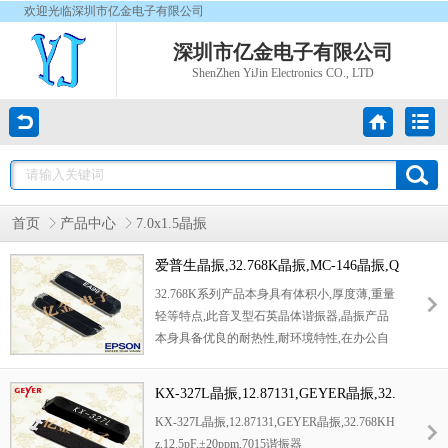
欢迎光临深圳市亿金电子有限公司
深圳市亿金电子有限公司
ShenZhen YiJin Electronics CO., LTD
首页
产品中心
7.0x1.5晶振
爱普生晶振,32.768K晶振,MC-146晶振,Q
13MC1461000200晶振
32.768K系列产品本身具有体积小,厚度薄,重量
轻等特点,此音叉型石英晶体谐振器,晶振产品
本身具备优良的耐热性,耐环境特性,在办公自
动化,家电领域,移动通信领域可发挥优良的电
气特性,符合无铅标准,满足无铅焊接的回流温
KX-327L晶振,12.87131,GEYER晶振,32.
度曲线要求,金属外壳的石英晶振使得产品在封
768KHz,12.5pF,±20ppm,7015谐振器
KX-327L晶振,12.87131,GEYER晶振,32.768KH
装时能发挥比陶瓷晶振外壳更好的耐冲击性能.
z,12.5pF,±20ppm,7015谐振器