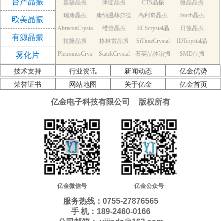
台产晶振
嘉硕晶振
津绽晶振
CTS晶振
微晶晶振
振
瑞康晶振
康纳温菲尔德
高利奇晶振
Jauch晶振
欧美晶振
AbraconCrysta
维管晶振
晶振
ECScrystal晶
日蚀晶振
有源晶振
拉隆晶振
l晶振
格林雷晶振
SiTimeCrystal
振
IDTcrystal晶
PletronicsCrys
StatekCrystal
石英晶体谐振
晶振
SMD晶振
振
雾化片
KDS Quartz cr
tal晶振
NDK Quartz c
晶振
EPSON Quart
器
AEK晶振
技术支持
行业资讯
新闻动态
亿金优势
AEL晶振
ystal
Cardinal晶振
rystal
Crystek晶振
z crystal
Euroquartz晶
荣誉证书
网站地图
关于亿金
亿金首页
福克斯晶振
Frequency晶
GEYER晶振
ILSI晶振
振
亿金电子科技有限公司
版权所有
KVG晶振
MMDCOMP
振
MtronPTI晶振
QANTEK晶
QuartzCom晶
QuartzChnik
晶振
SUNTSU晶振
Transko晶振
振
WI2WI晶振
振
富士晶振
晶振
MERCURY晶
应达利晶振
韩国三呢晶振
ITTI晶振
ACT晶振
振
Milliren晶振
Lihom晶振
rubyquartz晶
Oscilent晶振
NAKA晶振
SHINSUNG
SMI晶振
振
PDI晶振
AKER晶振
C-TECH晶振
晶振
IQD晶振
Microchip晶
NJR晶振
亿金微信号
亿金公众号
Silicon晶振
Fortiming晶振
CORE晶振
振
NIPPON晶振
服务热线：0755-27876565
NIC晶振
QVS晶振
Bomar晶振
Bliley晶振
手 机：189-2460-0166
GED晶振
FILTRONETI
STD晶振
Q-Tech晶振