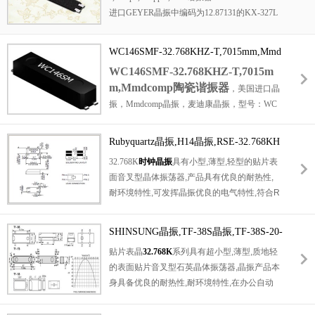
进口GEYER晶振中编码为12.87131的KX-327L
晶振，其频率为32.768KHz，频率公差是±20pp
m，负载电容为12.5pF，是进口无源晶振，其
WC146SMF-32.768KHZ-T,7015mm,Mmd
尺寸为7.0×1.5×1.4mm，一般也称呼为7015谐
comp陶瓷谐振器
WC146SMF-32.768KHZ-T,7015m
振器、32.768K时钟晶振。几十年来，GEYER
m,Mmdcomp陶瓷谐振器
，
美国进口晶
Electronic一直是频率产品、石英晶体、振荡器
振，Mmdcomp晶振，麦迪康晶振，型号：WC
和陶瓷谐振器的领先制造商之一，成立于 1964
146SM，编码为：WC146SMF-32.768KHZ-T，
年，总部设在德国以及欧洲、亚洲和美国的其
频率为：32.768KHz，负载：12.5pF，精度：
他地方，为全球客户提供服务。
Rubyquartz晶振,H14晶振,RSE-32.768KH
±20ppm，工作温度范围：-40℃至+85℃，小体
Z-12.5pF-H14-TR晶振
32.768K
时钟晶振
具有小型,薄型,轻型的贴片表
积晶振尺寸：7.0x1.5x1.4mm陶瓷SMD封装，
面音叉型晶体振荡器,产品具有优良的耐热性,
四脚贴片晶振，无源晶振，
陶瓷谐振器
，7015
耐环境特性,可发挥晶振优良的电气特性,符合R
晶振，石英晶体谐振器。具有超小型，轻薄
oHS规定,满足无铅焊接的高温回流温度曲线要
型，高性能，高品质，耐热及耐环境特点。应
求,金属外壳的封装使得产品在封装时能发挥比
用于：通讯设备晶振，钟表电子晶振，数字显
SHINSUNG晶振,TF-38S晶振,TF-38S-20-
陶瓷振荡器外壳更好的耐冲击性.
示晶振，电脑主板晶振，数码电子等应用。
32.768KHz-12.5pF晶振
贴片表晶
32.768K
系列具有超小型,薄型,质地轻
的表面贴片音叉型石英晶体振荡器,晶振产品本
身具备优良的耐热性,耐环境特性,在办公自动
化,家电领域,移动通信领域可发挥优良的电气
特性,符合无铅标准,满足无铅焊接的回流温度