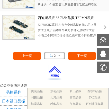
片提供一个基准信号,其主要各项功能还得看应
因32.768KHZ晶体本身外观款式多元化,所以适
用何种产品.本产品具有小型,薄型,轻型的贴片
合多个产品应用.并且满足欧盟ROHS环保要求,
晶振表面型音叉式石英晶体谐振器,产品具有优
晶体本身有重量轻,体积小,超薄型等多种优势,
西迪斯晶振,32.768K晶振,TFPMN晶振
良的耐热性,耐环境特性,可发挥晶振优良的电
得到市场认可.
32.768KHZ系列,在当今全球晶振市场说的上是
气特性,符合RoHS规定,满足无铅焊接的高温回
质优价廉,产品本身外观是多种化,体积有大有
流温度曲线要求,金属外壳的封装使得产品在封
小,有二个脚SMD焊接模式,也有三个脚SMD焊
装时能发挥比陶瓷谐振器外壳更好的耐冲击性.
接模式,一样有四个脚焊接模式,还有时钟模块
焊接模式,产品具有无源32.768KHZ,也有带电压
模式的32.768KHZ晶体系列,产品应用范围非常
1
/
2
上一页
下一页
广阔,比如多种电子消费类,手机应用,蓝牙多功
能播放器,无线通讯产品,平板电脑等多个领域,
因32.768KHZ晶体本身外观款式多元化,所以适
合多个产品应用.并且满足欧盟ROHS环保要求,
晶体本身有重量轻,体积小,超薄型等多种优势,
得到市场认可.
亿金晶振快速通道
陶瓷晶振
京瓷晶振
精工晶振
西铁城晶振
晶振系列
村田晶振
大河晶振
泰艺晶振
TXC晶振
日本进口晶振
鸿星晶振
希华晶振
加高晶振
百利通亚陶晶