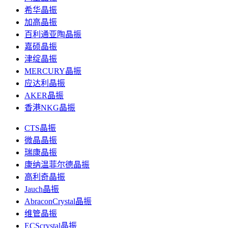
希华晶振
加高晶振
百利通亚陶晶振
嘉硕晶振
津绽晶振
MERCURY晶振
应达利晶振
AKER晶振
香港NKG晶振
CTS晶振
微晶晶振
瑞康晶振
康纳温菲尔德晶振
高利奇晶振
Jauch晶振
AbraconCrystal晶振
维管晶振
ECScrystal晶振