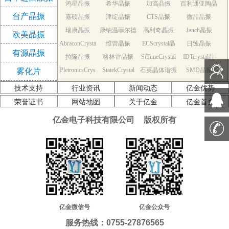
鸿星晶振
希华晶振
加高晶振
百利通亚陶晶
台产晶振
嘉硕晶振
津绽晶振
CTS晶振
微晶晶振
振
瑞康晶振
康纳温菲尔德
高利奇晶振
Jauch晶振
欧美晶振
AbraconCrysta
维管晶振
晶振
ECScrystal晶
日蚀晶振
有源晶振
拉隆晶振
l晶振
格林雷晶振
SiTimeCrystal
振
IDTcrystal晶
PletronicsCrys
StatekCrystal
石英晶体谐振
晶振
SMD晶振
振
雾化片
KDS Quartz cr
tal晶振
NDK Quartz c
晶振
EPSON Quart
器
AEK晶振
技术支持
行业资讯
新闻动态
亿金优势
AEL晶振
ystal
Cardinal晶振
rystal
Crystek晶振
z crystal
Euroquartz晶
荣誉证书
网站地图
关于亿金
亿金首页
福克斯晶振
Frequency晶
GEYER晶振
ILSI晶振
振
亿金电子科技有限公司
版权所有
KVG晶振
MMDCOMP
振
MtronPTI晶振
QANTEK晶
QuartzCom晶
QuartzChnik
晶振
SUNTSU晶振
Transko晶振
振
WI2WI晶振
振
富士晶振
晶振
MERCURY晶
应达利晶振
韩国三呢晶振
ITTI晶振
ACT晶振
振
Milliren晶振
Lihom晶振
rubyquartz晶
Oscilent晶振
NAKA晶振
SHINSUNG
SMI晶振
振
PDI晶振
AKER晶振
C-TECH晶振
晶振
IQD晶振
Microchip晶
NJR晶振
亿金微信号
亿金公众号
Silicon晶振
Fortiming晶振
CORE晶振
振
NIPPON晶振
服务热线：0755-27876565