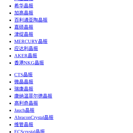
希华晶振
加高晶振
百利通亚陶晶振
嘉硕晶振
津绽晶振
MERCURY晶振
应达利晶振
AKER晶振
香港NKG晶振
CTS晶振
微晶晶振
瑞康晶振
康纳温菲尔德晶振
高利奇晶振
Jauch晶振
AbraconCrystal晶振
维管晶振
ECScrystal晶振