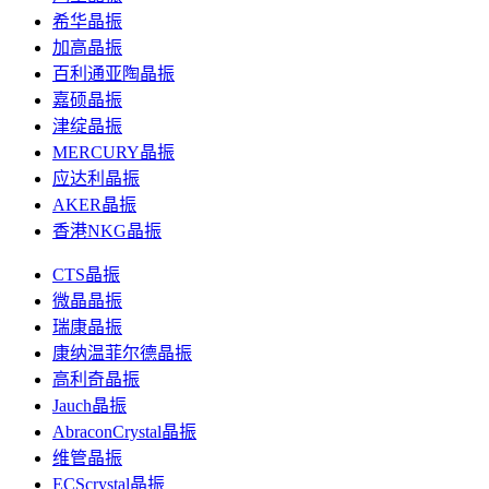
希华晶振
加高晶振
百利通亚陶晶振
嘉硕晶振
津绽晶振
MERCURY晶振
应达利晶振
AKER晶振
香港NKG晶振
CTS晶振
微晶晶振
瑞康晶振
康纳温菲尔德晶振
高利奇晶振
Jauch晶振
AbraconCrystal晶振
维管晶振
ECScrystal晶振