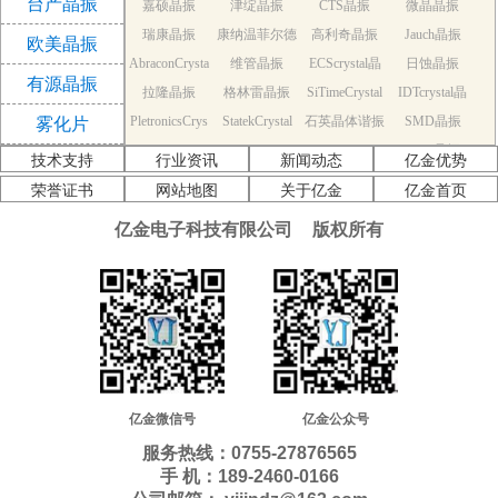
台产晶振
嘉硕晶振
津绽晶振
CTS晶振
微晶晶振
振
瑞康晶振
康纳温菲尔德
高利奇晶振
Jauch晶振
欧美晶振
AbraconCrysta
维管晶振
晶振
ECScrystal晶
日蚀晶振
有源晶振
拉隆晶振
l晶振
格林雷晶振
SiTimeCrystal
振
IDTcrystal晶
PletronicsCrys
StatekCrystal
石英晶体谐振
晶振
SMD晶振
振
雾化片
KDS Quartz cr
tal晶振
NDK Quartz c
晶振
EPSON Quart
器
AEK晶振
技术支持
行业资讯
新闻动态
亿金优势
AEL晶振
ystal
Cardinal晶振
rystal
Crystek晶振
z crystal
Euroquartz晶
荣誉证书
网站地图
关于亿金
亿金首页
福克斯晶振
Frequency晶
GEYER晶振
ILSI晶振
振
亿金电子科技有限公司
版权所有
KVG晶振
MMDCOMP
振
MtronPTI晶振
QANTEK晶
QuartzCom晶
QuartzChnik
晶振
SUNTSU晶振
Transko晶振
振
WI2WI晶振
振
富士晶振
晶振
MERCURY晶
应达利晶振
韩国三呢晶振
ITTI晶振
ACT晶振
振
Milliren晶振
Lihom晶振
rubyquartz晶
Oscilent晶振
NAKA晶振
SHINSUNG
SMI晶振
振
PDI晶振
AKER晶振
C-TECH晶振
晶振
IQD晶振
Microchip晶
NJR晶振
亿金微信号
亿金公众号
Silicon晶振
Fortiming晶振
CORE晶振
振
NIPPON晶振
服务热线：0755-27876565
NIC晶振
QVS晶振
Bomar晶振
Bliley晶振
手 机：189-2460-0166
GED晶振
FILTRONETI
STD晶振
Q-Tech晶振