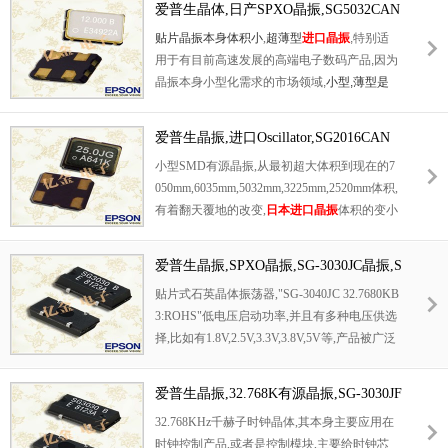
爱普生晶体,日产SPXO晶振,SG5032CAN
优良的耐环境特性
,
满足无铅焊接的回流温度曲
进口振荡器,SG5032CAN 12.000000M-TJ
贴片晶振本身体积小
,
超
薄型
进口晶振
,
特别适
线要求
,
符合
AEC-Q200
标准
.
GA3
用于有目前高速发展的高端电子数码产品
,
因为
晶振本身小型化需求的市场领域
,
小型
,
薄型
是
对应陶瓷谐振器
(
偏差大
)
和普通的石英晶体振
荡器
(
偏差小
)
的中间领域的一种性价比较出色
爱普生晶振,进口Oscillator,SG2016CAN
的产品
.
产品广泛用于笔记本电脑
,
无线电话
,
卫
日产晶振
小型SMD有源晶振,从最初超大体积到现在的7
星导航
HDD,SSD,USB,Blu-ray
等用途
,
符合无
050mm,6035mm,5032mm,3225mm,2520mm体积,
铅焊接的高温回流焊曲线特性
.
有着翻天覆地的改变,
日本进口晶振
体积的变小
也试产品带来了更高的稳定性能,接缝密封石英
晶体振荡器,精度高,覆盖频率范围宽的特点,SM
爱普生晶振,SPXO晶振,SG-3030JC晶振,S
D高速自动安装和高温回流焊设计,
G-3040JC晶振,SG-3040JC 32.7680KB3:R
贴片式石英晶体振荡器,"SG-3040JC 32.7680KB
OHS
3:ROHS"低电压启动功率,并且有多种电压供选
择,比如有1.8V,2.5V,3.3V,3.8V,5V等,产品被广泛
应用于,平板笔记本,GPS系统,光纤通道,千兆以
太网,串行ATA,串行连接SCSI,PCI-Express的SD
爱普生晶振,32.768K有源晶振,SG-3030JF
H / SONET发射基站等领域.符合RoHS/无铅.
晶振,SG-3030JF 32.7680KB0:ROHS
32.768KHz千赫子时钟晶体,其本身主要应用在
时钟控制产品,或者是控制模块,主要给时钟芯