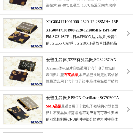
装技术,在-40℃低温至+105℃高温区间内,频率
货源稳定,可提供规格书,样品,助力车载项目研
偏差严格控制在行业高标准范围内,有效避免温
发与量产交付.
变导致的设备时钟漂移问题.此外,产品遵循Eps
X1G004171001900-2520-12.288MHz-15P
on严苛的质量管控体系,具备抗振动,抗冲击性
F-50PPM-SG210STF
X1G004171001900-2520-12.288MHz-15PF-50P
能,长期工作故障率低,适用于汽车座舱电子,户
PM-SG210STF
，
日本EPSON
贴片晶振
,
爱普生
外
无线通信设备晶振
等对环境适应性要求极高
的SG xxxx CAN和SG-210STF是简单封装的晶
的场景,为设备全天候稳定运行提供可靠时钟保
体振荡器（SPXO）系列与CMOS输出。
这些
障.
SPXO是物联网、可穿戴设备、医疗、工业自
爱普生晶体,3225有源晶振,SG3225CAN
动化等各种应用的理想选择。
这些SPXO具有
振荡器
3225mm体积贴片晶振适用于汽车电子领域的
低电流消耗，宽工作电压从1.
6V至3.
63V和广
表面贴片型
石英晶振
,本产品已被确定的高信赖
泛的工作温度范围从-40°C到85°C，此外，可
性最适合用于汽车电子部件,晶体在极端严酷的
操作高达105°C。
这些SPXO有五种不同的包
环境条件下也能发挥稳定的起振特性,晶振本身
装尺寸，从2。
0 × 1.
6毫米至7。
0 × 5.
0毫
具有耐热,耐振,耐冲击等优良的耐环境特性,满
米，可在标准销出。
物联网，可穿戴设备，数
爱普生晶振,EPSON Oscillator,SG7050CA
足无铅焊接的高温回流温度曲线要求,符合AEC
据
存储
中心，医疗，工业自动化。
N有源晶体,SG7050CAN 30.000000M-TJ
SMD晶振
最适合用于车载电子领域的小型表面
-Q200标准.
GA3
贴片石英晶体振荡器
.
也可对应有高可靠性要求
的引擎控制用
CPU
的时钟部分简称为时钟晶体
振荡器
,
在极端严酷的环境条件下也能发挥稳定
的起振特性
,
产品本身具有耐热
,
耐振
,
耐撞击等