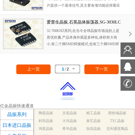
片提供一个基准信号,其主要各项功能还得看应
用何种产品.本产品具有小型,薄型,轻型的贴片
晶振表面型音叉式石英晶体谐振器,产品具有优
爱普生晶振,石英晶体振荡器,SG-3030LC
良的耐热性,耐环境特性,可发挥晶振优良的电
晶振,SG-3040LC晶振,SG-3040LC 32.768
32.768KHZ系列,在当今全球晶振市场说的上是
气特性,符合RoHS规定,满足无铅焊接的高温回
0KB3:PURE
质优价廉,产品本身外观是多种化,体积有大有
流温度曲线要求,金属外壳的封装使得产品在封
小,有二个脚SMD焊接模式,也有三个脚SMD焊
装时能发挥比陶瓷谐振器外壳更好的耐冲击性.
接模式,一样有四个脚焊接模式,还有时钟模块
焊接模式,产品具有无源32.768KHZ,也有带电压
模式的32.768KHZ晶体系列,产品应用范围非常
1
/
2
上一页
下一页
广阔,比如多种电子消费类,手机应用,蓝牙多功
能播放器,无线通讯产品,平板电脑等多个领域,
因32.768KHZ晶体本身外观款式多元化,所以适
合多个产品应用.并且满足欧盟ROHS环保要求,
晶体本身有重量轻,体积小,超薄型等多种优势,
得到市场认可.
亿金晶振快速通道
陶瓷晶振
京瓷晶振
精工晶振
西铁城晶振
晶振系列
村田晶振
大河晶振
泰艺晶振
TXC晶振
日本进口晶振
鸿星晶振
希华晶振
加高晶振
百利通亚陶晶