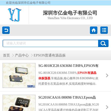
欢迎光临深圳市亿金电子有限公司
深圳市亿金电子有限公司
ShenZhen YiJin Electronics CO., LTD
首页
产品中心
EPSON普通有源晶振
SG-8018CE28.63636M-TJHPA,EPSON有
源晶体振荡器,车规晶振
SG-8018CE28.63636M-TJHPA,
EPSON有源晶
体振荡器
,车规晶振,核心频率28.63636MHz,依
托爱普生石英晶体技术,实现高精度时钟输出.
器件强化抗震,耐温能力,应对汽车行驶震动与
四季温度变化,降低时钟失准风险.优良的相位
SG2016CAA16.0000M-TJHA3,Epson晶
噪声表现,保障射频与数字电路稳定工作,适配
振,SG2016CAA宽温晶振
SG2016CAA16.0000M-TJHA3,Epson晶振,SG20
各类车载终端硬件.标准卷带包装,适合大批量
16CAA宽温晶振通过特殊的晶体切割工艺与封
自动化生产.我司专营EPSON全系列晶振,原厂