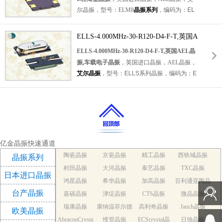
尔晶振，型号：ELM8
晶振系列
，编码为：
EL
振，无铅环保晶振。具有小体积，轻薄型，高
M8-24.000MHz-18-R60-B1W-T
，频率为：2
性能，高品质，高温度等特点。被广泛应用
4.000MHz，负载：18pF，工作温度范围：-2
于：通讯设备晶振，车载电子晶振，智能家居
ELLS-4.000MHz-30-R120-D4-F-T,英国A
0℃至+70℃，频率稳定性：±10ppm，频率容
晶振，无线蓝牙晶振，物联网晶振，安防设备
EL晶振,车载电子晶振
ELLS-4.000MHz-30-R120-D4-F-T,英国AEL晶
差：±10ppm，小体积晶振尺寸：3.2x2.5mm
等应用。
振,车载电子晶振
，
英国进口晶振，AEL晶振，
封装，四脚贴片晶振，
3225晶振
，石英晶振，
艾尔晶振
，型号：ELLS系列晶振，编码为：
E
石英晶体谐振器，无源晶振，无铅环保晶振。
LLS-4.000MHz-30-R120-D4-F-T
，频率为：4
具有超小型，轻薄型，高品质，高性能，高可
MHz，负载电容：30pF，频率稳定性：±50pp
靠性等特点。被广泛应用于：无线蓝牙晶振，
m，频率容差：±30ppm，工作温度范围：-4
智能手机晶振，平板电脑晶振，汽车电子晶
0℃至+85℃，小体积晶振尺寸：12.3x4.6x4.3
振，游戏机设备等应用。
mm封装，两脚贴片晶振，无源晶振，椭圆形
晶振，石英晶振，
石英晶体谐振器
，SMD晶
亿金晶振快速通道
体，无铅环保晶振。具有小体积，轻薄型，高
陶瓷晶振
京瓷晶振
精工晶振
西铁城晶振
晶振系列
性能，高品质，高温度等特点。被广泛应用
村田晶振
大河晶振
泰艺晶振
TXC晶振
于：通讯设备晶振，车载电子晶振，智能家居
日本进口晶振
鸿星晶振
希华晶振
加高晶振
百利通亚陶晶
晶振，无线蓝牙晶振，物联网晶振，安防设备
台产晶振
等应用。
嘉硕晶振
津绽晶振
CTS晶振
微晶晶振
振
瑞康晶振
康纳温菲尔德
高利奇晶振
Jauch晶振
欧美晶振
AbraconCrysta
维管晶振
晶振
ECScrystal晶
日蚀晶振