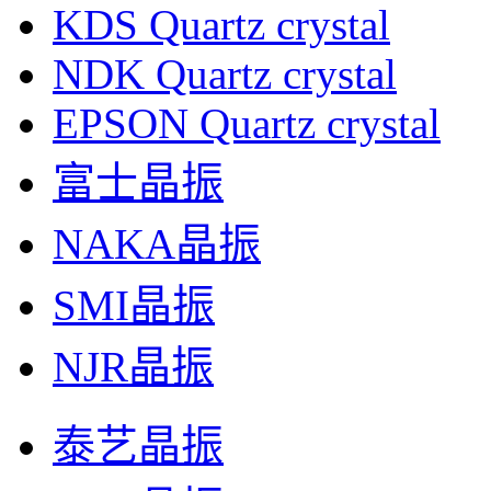
KDS Quartz crystal
NDK Quartz crystal
EPSON Quartz crystal
富士晶振
NAKA晶振
SMI晶振
NJR晶振
泰艺晶振