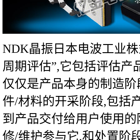
NDK
晶振日本电波工业株
周期评估”
,
它包括评估产
仅仅是产品本身的制造阶
件
/
材料的开采阶段
,
包括
到产品交付给用户使用的
修
/
维护参与它
,
和处置阶