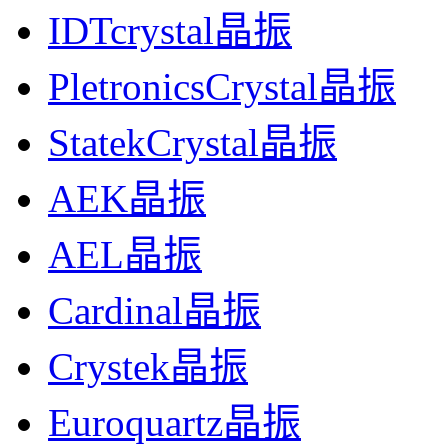
IDTcrystal晶振
PletronicsCrystal晶振
StatekCrystal晶振
AEK晶振
AEL晶振
Cardinal晶振
Crystek晶振
Euroquartz晶振