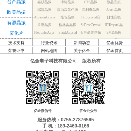
台产晶振
嘉硕晶振
津绽晶振
CTS晶振
微晶晶振
振
瑞康晶振
康纳温菲尔德
高利奇晶振
Jauch晶振
欧美晶振
AbraconCrysta
维管晶振
晶振
ECScrystal晶
日蚀晶振
有源晶振
拉隆晶振
l晶振
格林雷晶振
SiTimeCrystal
振
IDTcrystal晶
PletronicsCrys
StatekCrystal
石英晶体谐振
晶振
SMD晶振
振
雾化片
KDS Quartz cr
tal晶振
NDK Quartz c
晶振
EPSON Quart
器
AEK晶振
技术支持
行业资讯
新闻动态
亿金优势
AEL晶振
ystal
Cardinal晶振
rystal
Crystek晶振
z crystal
Euroquartz晶
荣誉证书
网站地图
关于亿金
亿金首页
福克斯晶振
Frequency晶
GEYER晶振
ILSI晶振
振
亿金电子科技有限公司
版权所有
KVG晶振
MMDCOMP
振
MtronPTI晶振
QANTEK晶
QuartzCom晶
QuartzChnik
晶振
SUNTSU晶振
Transko晶振
振
WI2WI晶振
振
富士晶振
晶振
MERCURY晶
应达利晶振
韩国三呢晶振
ITTI晶振
ACT晶振
振
Milliren晶振
Lihom晶振
rubyquartz晶
Oscilent晶振
NAKA晶振
SHINSUNG
SMI晶振
振
PDI晶振
AKER晶振
C-TECH晶振
晶振
IQD晶振
Microchip晶
NJR晶振
亿金微信号
亿金公众号
Silicon晶振
Fortiming晶振
CORE晶振
振
NIPPON晶振
服务热线：0755-27876565
NIC晶振
QVS晶振
Bomar晶振
Bliley晶振
手 机：189-2460-0166