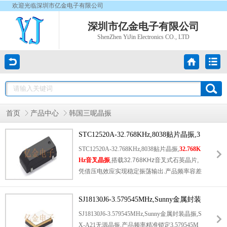
欢迎光临深圳市亿金电子有限公司
深圳市亿金电子有限公司
ShenZhen YiJin Electronics CO., LTD
首页
产品中心
韩国三呢晶振
STC12520A-32.768KHz,8038贴片晶振,3
2.768KHz音叉晶振
STC12520A-32.768KHz,8038贴片晶振,
32.768K
Hz音叉晶振
,搭载32.768KHz音叉式石英晶片,
凭借压电效应实现稳定振荡输出.产品频率容差
控制在±20ppm以内,工作温度覆盖-40℃至+8
5℃工业级范围.黑色陶瓷封装兼具优良耐热性
SJ18130J6-3.579545MHz,Sunny金属封装
与抗干扰能力,符合RoHS环保标准,广泛应用于
晶振,SX-A21晶振
SJ18130J6-3.579545MHz,Sunny金属封装晶振,S
手机,平板电脑,电子钟表等消费电子产品,为实
X-A21无源晶振,产品频率精准锁定3.579545M
时时钟(RTC)模块提供精准时间基准,保障设备