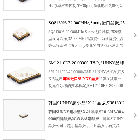
Hz,频率容差控制在±30ppm,负载电容为8PF,采
计时功能稳定可靠.
用
2016汽车电子晶振
封装规格(2.0mm×1.6m
m),高度仅0.6mm,4-pad贴片设计适配高密度P
SQ8130J6-32.000MHz,Sunny进口晶振,25
CB布局.符合汽车级AEC-Q200认证标准,可在-
20微型设备晶振
SQ8130J6-32.000MHz,Sunny进口晶振,2520微
40℃至85℃宽温范围稳定工作,能承受30g加速
型设备晶振,32.000MHz高频特性为设备提供高
度振动冲击,专为车载娱乐系统,车身控制模块
效运行基准,搭配Sunny专属的电路优化设计,实
(ECU)等恶劣车载环境设计,为设备提供精准时
现低消费电流与高稳定度的双重优势,待机功耗
钟基准.
极低,延长便携式设备使用时长.产品具备三态
SM12110E3-20.00000-T&R,SUNNY品牌
输出功能可选,适配复杂电路设计需求,编带包
晶振,SX-7晶振
SM12110E3-20.00000-T&R,SUNNY品牌晶振,S
装便于批量生产管控,是笔记本电脑,
数码相机
X-7晶振,
韩国进口SUNNY晶振
品牌在频率控
晶体
,无线通讯系统的优选晶振元件.
制元件领域的技术积淀,SM12110E3-20.0000
0-T&R从研发到生产均遵循国际高标准品质管
控体系.内部采用高纯度石英晶片,经过精密激
韩国SUNNY超小型SX-21晶振,SR8130J2
光切割与真空镀膜工艺处理,确保晶体振荡的稳
–38.40000四脚晶振,6G通讯终端晶振
韩国SUNNY超小型SX-21晶振,SR8130J2–38.4
定性与一致性,有效降低长期使用中的频率漂移
0000四脚晶振,6G通讯终端晶振
，韩国
SUNNY
率,外部封装选用耐高温,抗腐蚀的陶瓷材质,避
晶振
公司，超小型晶振，2016晶振，石英晶
免焊接高温对内部元件造成损伤.
振，四脚晶振，无源晶振，6G户外基站晶振，
6G通讯终端晶振，韩国进口晶振，
四焊片陶瓷