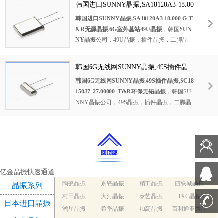
韩国进口SUNNY晶振,SA18120A3-18.00
SMD封装，
基本晶体设计，紧公差/稳定，采
0-G-T&R无源晶振,6G室外基站49U晶振
韩国进口SUNNY晶振
,
SA18120A3-18.000-G-T
用高可靠的缝焊方法，胶带和卷轴可选，自动
&R无源
晶振,
6G室外基站49U晶振
，韩国
SUN
安装，无铅，符合RoHS标准
NY晶振
公司，49U晶振，插件晶振，二脚晶
振，石英晶振，无源晶振，6G户外基站晶振，
6G局域网晶振，韩国进口晶振，
HC-49/U型包
韩国6G无线网SUNNY晶振,49S插件晶
装，
AT-Cut晶体设计，
电阻焊密封，
磁带和卷
振,SC18150J7–27.00000–T&R环保无铅
韩国6G无线网SUNNY晶振,49S插件晶振,
SC18
轴，绝缘体标签，三个引线和自定义引线长度
晶振
150J7–27.00000–T&R环保无铅
晶振
，韩国SU
选项可用，
无铅，符合RoHS标准
NNY晶振公司，49S晶振，插件晶振，二脚晶
振，无源晶振，环保晶振，石英晶振，
ATS座
式包装，
AT-Cut或BT-Cut可选，
电阻焊密封胶
带和卷轴，绝缘体标签，三引线和自定义引线
长度可供选择，
严格的公差/稳定性，
无铅，符
合RoHS标准。
亿金晶振快速通道
陶瓷晶振
京瓷晶振
精工晶振
西铁城晶振
晶振系列
村田晶振
大河晶振
泰艺晶振
TXC晶振
日本进口晶振
鸿星晶振
希华晶振
加高晶振
百利通亚陶晶