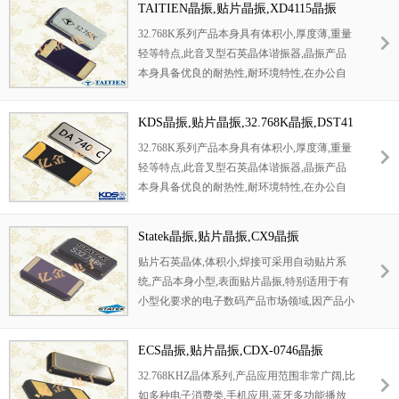
晶体本身有重量轻,体积小,超薄型等多种优势,
TAITIEN晶振,贴片晶振,XD4115晶振
良的耐热性,耐环境特性,可发挥晶振优良的电
得到市场认可.
32.768K系列产品本身具有体积小,厚度薄,重量
气特性,符合RoHS规定,满足无铅焊接的高温回
轻等特点,此音叉型石英晶体谐振器,晶振产品
流温度曲线要求,金属外壳的封装使得产品在封
本身具备优良的耐热性,耐环境特性,在办公自
装时能发挥比陶瓷谐振器外壳更好的耐冲击性.
动化,家电领域,移动通信领域可发挥优良的电
气特性,符合无铅标准,满足无铅焊接的回流温
KDS晶振,贴片晶振,32.768K晶振,DST41
度曲线要求,金属外壳的石英晶振使得产品在封
0S晶振
32.768K系列产品本身具有体积小,厚度薄,重量
装时能发挥比陶瓷晶振外壳更好的耐冲击性能.
轻等特点,此音叉型石英晶体谐振器,晶振产品
本身具备优良的耐热性,耐环境特性,在办公自
动化,家电领域,移动通信领域可发挥优良的电
气特性,符合无铅标准,满足无铅焊接的回流温
Statek晶振,贴片晶振,CX9晶振
度曲线要求,金属外壳的石英晶振使得产品在封
贴片石英晶体,体积小,焊接可采用自动贴片系
装时能发挥比陶瓷晶振外壳更好的耐冲击性能.
统,产品本身小型,表面贴片晶振,特别适用于有
小型化要求的电子数码产品市场领域,因产品小
型,薄型优势,耐环境特性,包括耐高温,耐冲击性
等
ECS晶振,贴片晶振,CDX-0746晶振
32.768KHZ晶体系列,产品应用范围非常广阔,比
如多种电子消费类,手机应用,蓝牙多功能播放