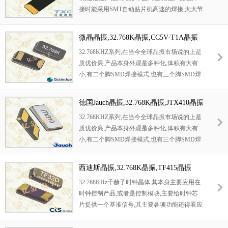
接时能采用SMT自动贴片机高速的焊接,大大节
片晶振，智能手表晶振，音叉晶振，
汽车晶
约人工,提高工作效率.32.768KHz千赫子时钟晶
振。
Fox提供超过275种不同的产品，提供极其
体,其本身主要应用在时钟控制产品,或者是控
广泛的频率控制产品，包括石英晶体，时钟晶
微晶晶振,32.768K晶振,CC5V-T1A晶振
制模块,主要给时钟芯片提供一个基准信号,其
体振荡器，温补晶体振荡器，压控晶体振荡器
32.768KHZ系列,在当今全球晶振市场说的上是
主要各项功能还得看应用何种产品.本产品具有
和恒温晶体振荡器。
质优价廉,产品本身外观是多种化,体积有大有
小型,薄型,轻型的贴片晶振表面型音叉式石英
小,有二个脚SMD焊接模式,也有三个脚SMD焊
晶体谐振器,产品具有优良的耐热性,耐环境特
接模式,一样有四个脚焊接模式,还有时钟模块
性,可发挥晶振优良的电气特性,符合RoHS规定,
焊接模式,产品具有无源32.768KHZ,也有带电压
满足无铅焊接的高温回流温度曲线要求,金属外
德国Jauch晶振,32.768K晶振,JTX410晶振
模式的32.768KHZ晶体系列,产品应用范围非常
壳的封装使得产品在封装时能发挥比陶瓷谐振
32.768KHZ系列,在当今全球晶振市场说的上是
广阔,比如多种电子消费类,手机应用,蓝牙多功
器外壳更好的耐冲击性.
质优价廉,产品本身外观是多种化,体积有大有
能播放器,无线通讯产品,平板电脑等多个领域,
小,有二个脚SMD焊接模式,也有三个脚SMD焊
因32.768KHZ晶体本身外观款式多元化,所以适
接模式,一样有四个脚焊接模式,还有时钟模块
合多个产品应用.并且满足欧盟ROHS环保要求,
焊接模式,产品具有无源32.768KHZ,也有带电压
晶体本身有重量轻,体积小,超薄型等多种优势,
西迪斯晶振,32.768K晶振,TF415晶振
模式的32.768KHZ晶体系列,产品应用范围非常
得到市场认可.
32.768KHz千赫子时钟晶体,其本身主要应用在
广阔,比如多种电子消费类,手机应用,蓝牙多功
时钟控制产品,或者是控制模块,主要给时钟芯
能播放器,无线通讯产品,平板电脑等多个领域,
片提供一个基准信号,其主要各项功能还得看应
因32.768KHZ晶体本身外观款式多元化,所以适
用何种产品.本产品具有小型,薄型,轻型的贴片
合多个产品应用.并且满足欧盟ROHS环保要求,
晶振表面型音叉式石英晶体谐振器,产品具有优