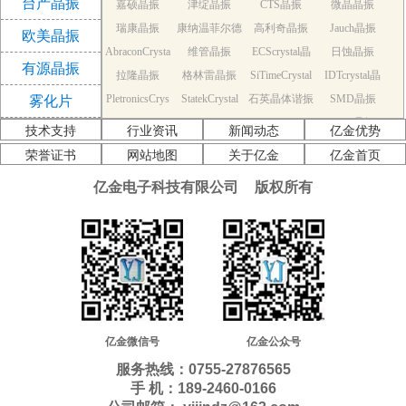
台产晶振
嘉硕晶振
津绽晶振
CTS晶振
微晶晶振
振
瑞康晶振
康纳温菲尔德
高利奇晶振
Jauch晶振
欧美晶振
AbraconCrysta
维管晶振
晶振
ECScrystal晶
日蚀晶振
有源晶振
拉隆晶振
l晶振
格林雷晶振
SiTimeCrystal
振
IDTcrystal晶
PletronicsCrys
StatekCrystal
石英晶体谐振
晶振
SMD晶振
振
雾化片
KDS Quartz cr
tal晶振
NDK Quartz c
晶振
EPSON Quart
器
AEK晶振
技术支持
行业资讯
新闻动态
亿金优势
AEL晶振
ystal
Cardinal晶振
rystal
Crystek晶振
z crystal
Euroquartz晶
荣誉证书
网站地图
关于亿金
亿金首页
福克斯晶振
Frequency晶
GEYER晶振
ILSI晶振
振
亿金电子科技有限公司
版权所有
KVG晶振
MMDCOMP
振
MtronPTI晶振
QANTEK晶
QuartzCom晶
QuartzChnik
晶振
SUNTSU晶振
Transko晶振
振
WI2WI晶振
振
富士晶振
晶振
MERCURY晶
应达利晶振
韩国三呢晶振
ITTI晶振
ACT晶振
振
Milliren晶振
Lihom晶振
rubyquartz晶
Oscilent晶振
NAKA晶振
SHINSUNG
SMI晶振
振
PDI晶振
AKER晶振
C-TECH晶振
晶振
IQD晶振
Microchip晶
NJR晶振
亿金微信号
亿金公众号
Silicon晶振
Fortiming晶振
CORE晶振
振
NIPPON晶振
服务热线：0755-27876565
NIC晶振
QVS晶振
Bomar晶振
Bliley晶振
手 机：189-2460-0166
GED晶振
FILTRONETI
STD晶振
Q-Tech晶振