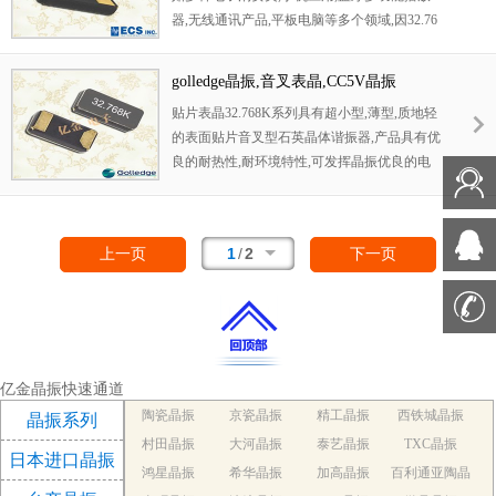
器,无线通讯产品,平板电脑等多个领域,因32.76
8KHZ晶体本身外观款式多元化,所以适合多个
产品应用.
golledge晶振,音叉表晶,CC5V晶振
贴片表晶32.768K系列具有超小型,薄型,质地轻
的表面贴片音叉型石英晶体谐振器,产品具有优
良的耐热性,耐环境特性,可发挥晶振优良的电
气特性,符合RoHS规定,满足无铅焊接的高温回
流温度曲线要求.
1
/
2
上一页
下一页
亿金晶振快速通道
陶瓷晶振
京瓷晶振
精工晶振
西铁城晶振
晶振系列
村田晶振
大河晶振
泰艺晶振
TXC晶振
日本进口晶振
鸿星晶振
希华晶振
加高晶振
百利通亚陶晶