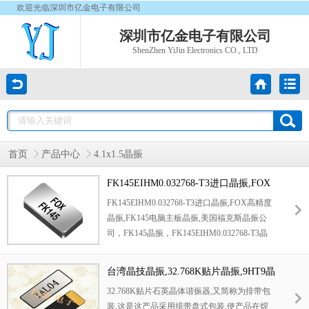
欢迎光临深圳市亿金电子有限公司
深圳市亿金电子有限公司
ShenZhen YiJin Electronics CO., LTD
首页
产品中心
4.1x1.5晶振
FK145EIHM0.032768-T3进口晶振,FOX
高精度晶振,FK145电脑主板晶振
FK145EIHM0.032768-T3进口晶振
,
FOX高精度
晶振
,
FK145电脑主板
晶振
,
美国
福克斯晶振
公
司
，
FK145
晶振
，
FK145EIHM0.032768-T3
晶
振，
41
15晶振
，二脚晶振
，
进口晶振
，
高精度
晶振，
低损耗晶振，
石英
晶体
，
微型晶振，
环
台湾晶技晶振,32.768K贴片晶振,9HT9晶
保无铅晶振，
32.768KHz晶振
，超小型晶振，
振
32.768K贴片石英晶体谐振器,又简称为排带包
时钟晶振
，
美国晶振，
SMD晶振
，无源晶振，
装,这是这产品采用排带盘式包装,使产品在焊
工业设备晶振，移动通讯晶振，
无源晶振，贴