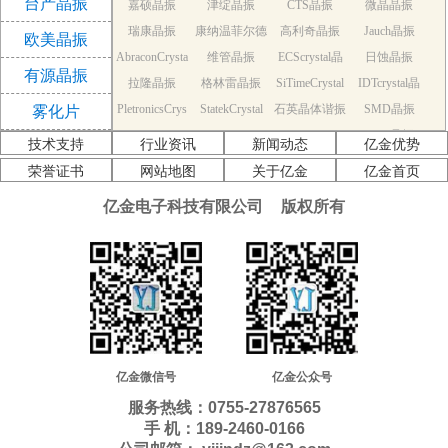
台产晶振
嘉硕晶振
津绽晶振
CTS晶振
微晶晶振
振
瑞康晶振
康纳温菲尔德
高利奇晶振
Jauch晶振
欧美晶振
AbraconCrysta
维管晶振
晶振
ECScrystal晶
日蚀晶振
有源晶振
拉隆晶振
l晶振
格林雷晶振
SiTimeCrystal
振
IDTcrystal晶
PletronicsCrys
StatekCrystal
石英晶体谐振
晶振
SMD晶振
振
雾化片
KDS Quartz cr
tal晶振
NDK Quartz c
晶振
EPSON Quart
器
AEK晶振
技术支持
行业资讯
新闻动态
亿金优势
AEL晶振
ystal
Cardinal晶振
rystal
Crystek晶振
z crystal
Euroquartz晶
荣誉证书
网站地图
关于亿金
亿金首页
福克斯晶振
Frequency晶
GEYER晶振
ILSI晶振
振
亿金电子科技有限公司
版权所有
KVG晶振
MMDCOMP
振
MtronPTI晶振
QANTEK晶
QuartzCom晶
QuartzChnik
晶振
SUNTSU晶振
Transko晶振
振
WI2WI晶振
振
富士晶振
晶振
MERCURY晶
应达利晶振
韩国三呢晶振
ITTI晶振
ACT晶振
振
Milliren晶振
Lihom晶振
rubyquartz晶
Oscilent晶振
NAKA晶振
SHINSUNG
SMI晶振
振
PDI晶振
AKER晶振
C-TECH晶振
晶振
IQD晶振
Microchip晶
NJR晶振
亿金微信号
亿金公众号
Silicon晶振
Fortiming晶振
CORE晶振
振
NIPPON晶振
服务热线：0755-27876565
NIC晶振
QVS晶振
Bomar晶振
Bliley晶振
手 机：189-2460-0166
GED晶振
FILTRONETI
STD晶振
Q-Tech晶振