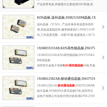
产品排带包装,焊接模式主要使用SMT焊接,给
现代SMT工艺带来高速的工作效率,32.768K系
列产品本身具有体积小,厚度薄,重量轻等特点.
KDS晶振,温补晶振,DSB211SDM晶振,1X
XD26000JHC晶振
温补晶振（TCXO）产品本身具有温度补偿作
用,高低温度稳定性:频率精度高0.5 PPM?2.0 PP
M,工作温度范围: - 30度?85度,电源电压:1.8V?3.
3V之间可供选择,产品本身具有温度电压控制
功能,世界上最薄的晶振封装,频率:26兆赫,33.6
1XSR033333AB,KDS高性能晶振,DSO75
兆赫,38.4兆赫,40兆赫,因产品性能稳定,精度高
1SRAB有源晶振
1XSR033333AB,KDS高性能晶振,DSO751SRA
等优势,被广泛应用到一些比较高端的数码通讯
B有源晶振
产品领域,GPS全球定位系统,智能手机,WiMAX
深圳市亿金电子深耕
KDS高性能晶振
分销,常备
和蜂窝和无线通信等产品,符合RoHS/无铅.
现货1XSR033333AB与DSO751SRAB有源晶
振,咨询电话0755-27876565.3.3V通用电压,低
1XSR012582AB,移动通信晶振,DSO751S
抖动,低EMI输出,有效抑制射频干扰,助力设备
RAB贴片晶振
1XSR012582AB,
移动通信晶振
,DSO751SRAB
通过电磁兼容认证,耐受户外,车载机舱高低温
贴片晶振,均为KDS大真空晶振打造,深圳市亿
颠簸工况.窄公差±20~±100ppm可选,满足高速
金电子有限公司全权代理分销,联系0755-2787
数字设备严苛时序需求,四引脚标准焊盘兼容全
6565查询库存交期.7.3×4.9mm贴片尺寸散热
自动SMT回流焊工艺.33.333MHz标准基准频
性能优异,-40~85℃高低温循环,湿热老化测试