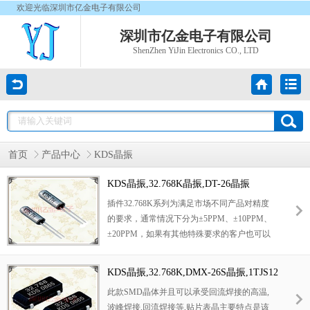
欢迎光临深圳市亿金电子有限公司
深圳市亿金电子有限公司
ShenZhen YiJin Electronics CO., LTD
首页
产品中心
KDS晶振
KDS晶振,32.768K晶振,DT-26晶振
插件32.768K系列为满足市场不同产品对精度
的要求，通常情况下分为±5PPM、±10PPM、
±20PPM，如果有其他特殊要求的客户也可以
分为在精度上分为正偏差以及负偏差。音叉型
表晶32.768K晶振在产品中使用温度范围可以
KDS晶振,32.768K,DMX-26S晶振,1TJS12
达到—40°到+70°的宽温要求。
5BJ4A421P晶振
此款SMD晶体并且可以承受回流焊接的高温,
波峰焊接,回流焊接等,贴片表晶主要特点是该