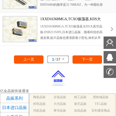
穿戴设备。
DHNS004的频率是32.768KHZ，为一种圆柱形
Q200标准，应用于ECU（发动机、车身工作控
音叉表晶谐振器，是2.0*6.0mm插件晶振，属
制）、安全关系、车身控制、ABS、EPS等，
于是日本KDS晶振，也叫32.768K插件晶振。
是汽车电子晶振。3225 贴片晶振是市场上最常
1XXD16368MGA,TCXO振荡器,KDS大
该产品是以手表用为首，从产业机器到民生，
用的封装尺寸晶振，不论是无源晶振还是 3225
真空晶振,DSB211SDN,日本进口晶振
1XXD16368MGA,TCXO振荡器,KDS大真空晶
家电产品作为手表（功能）用振子，广泛使用
石英晶体振荡器，均是被公认最适合在汽车电
振,DSB211SDN,日本进口晶振，随着科技的高
的低消耗电力振子。插件石英晶振最适合用于
子上的产品， 3.2x2.5mm 贴片晶振在极端严酷
速发展,贴片晶振也逐渐跟着小型化,体积从早
比较低端的电子产品，比如儿童玩具、普通家
的环境条件下也能发挥稳定的起振特性，本身
期的7050mm,5032mm 等体积到现如今的 2016
用电器，即使在汽车电子领域中也能使产品高
具有耐热、耐振、耐冲击等优良的耐环境特
贴片晶振,体积的变小也是产品带来了更高的稳
可靠性的使用。并且可用于安全控制装置的CP
性。
定性能。1XXD16368MGA 为日本进口晶振，
U时钟信号发生源部分，好比时钟单片机上的
1
/
17
上一页
下一页
DSB211SDN系列，该晶振的频率是16.368MH
石英晶振，在极端严酷的环境条件下，晶振也
z，尺寸2.0*1.6mm，属于是TCXO振荡器。该
能正常工作，具有稳定的起振特性、高耐热
KDS大真空晶振支持低电压，低相位噪音，单
性、耐热循环性和耐振性等的高可靠性能。
体结构，多用于手机、GPS/GNSS、工业用无
线通信设备等。
亿金晶振快速通道
陶瓷晶振
京瓷晶振
精工晶振
西铁城晶振
晶振系列
村田晶振
大河晶振
泰艺晶振
TXC晶振
日本进口晶振
鸿星晶振
希华晶振
加高晶振
百利通亚陶晶