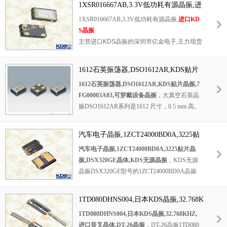
率,散热稳定,适配紧凑型模组设计.广泛应用无
1XSR016667AB,3.3V低功耗有源晶振,进
通过率高,低抖动特性保障高速通信数据传输无
线通信网关,PLC控制器,车载T-BOX,物联网采
口KDS晶振
1XSR016667AB,3.3V低功耗有源晶振,
进口KD
误码,三态使能脚方便多路通信时钟切换管控.
集终端.每批次附带原厂出厂检测报告,常备现
S晶振
广泛应用5G微基站,工业无线数传,车载T-BOX,
货快速发货,长期为通信,工业设备厂商稳定供
主营进口KDS晶振的深圳市亿金电子,主力现货
宽带通信设备,智能物联网终端.原厂原装每批
货.
型号1XSR016667AB,欢迎致电0755-278765
次附带出厂检测报告,常备现货快速发货,长期
65询价拿样.作为KDS标准SPXO有源振荡器,3.
为通信方案商,模组厂商稳定供货.
1612石英振荡器,DSO1612AR,KDS贴片
3V低功耗有源晶振通用电压适配市面绝大多数
晶振,7FG00003A03,可穿戴设备晶振
1612石英振荡器,DSO1612AR,KDS贴片晶振,7
主控芯片,待机功耗表现突出,延长设备续航.精
FG00003A03,可穿戴设备晶振
，大真空石英晶
度±50ppm,7050金属密封结构隔绝水汽粉尘,
振DSO1612AR系列是1612 尺寸，0.5 mm 高。
抗干扰能力强,不易出现时序偏移,搜星卡顿等
超小型和轻量级 SMD SPXO，3 态函数，能够
问题.标准化四引脚焊盘无需改版替换,适配车
在 -40°C 至 125°C 的宽温度范围内工作，符合
载电子,GNSS导航,便携检测设备,智能家居控
汽车电子晶振,1ZCT24000BD0A,3225贴
AEC-Q200 标准（选项：相当于 AEC-Q10
制器.我司一手原厂货源无翻新,配套技术团队
片晶振,DSX320GE晶体,KDS无源晶振
汽车电子晶振,1ZCT24000BD0A,3225贴片晶
0），电源电压 ： 1.8V/2.5V/2.8V/3.0V/3.3V，
提供电路调试,选型支持,大小订单均可承接,交
振,DSX320GE晶体,KDS无源晶振
，KDS无源
可用频率范围 ： 0.584375 至 80MHz，通过使
期稳定.
晶振DSX320GE型号的1ZCT24000BD0A晶振
用 AT cut 基波谐振器，可提供高达 80MHz 的
频率是24.000MHz，微型和轻型SMD无源晶
功率，低抖动提供高性能，CMOS 电平输出。
振，尺寸为3.2*2.5*0.95mm，是3225贴片晶
该石英晶体振荡器应用于个人电脑、DSC、D
1TD080DHNS004,日本KDS晶振,32.768K
振。该KDS晶振具有优异的耐热性、高精度和
VD、DVC、HDD，智能手机，WiLAN，WiM
HZ,进口音叉晶体,DT-26晶振
1TD080DHNS004,日本KDS晶振,32.768KHZ,
高可靠性，提高焊点的热循环耐久性：经过30
AX，蓝牙，游戏设备，汽车多媒体设备，可
进口音叉晶体,DT-26晶振
，DT-26晶振1TD080
00次热循环测试“-40°C，+125°C”，符合AEC-