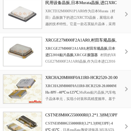
民用设备晶振,日本Murata晶振,进口XRC
针对32MHz高频特性,村田还优化了晶体振动
TD晶振,石英贴片晶体,XRCTD32M000N
XRCTD32M000N1P1AR0作为日本Murata（村
模式,减少谐波干扰,确保在全温区内信号纯净
1P1AR0
田）晶振旗下的进口XRCTD晶振，展现出卓
度始终保持高水准.
越的技术特性。它是一款石英贴片晶体，采用
高品质石英材料，利用石英的压电效应产生稳
定且精准的振荡，确保能精准输出32MHz的频
XRCGE27M000F2A1AR0,村田车规晶振,
率。其贴片式封装设计，便于在电路板上进行
日本进口2016贴片晶振,XRCGE振荡器
XRCGE27M000F2A1AR0,村田车规晶振,日本
表面贴装，不仅节省空间，还适合自动化生
进口2016贴片晶振,XRCGE振荡器
村田的XR
产，提高生产效率，满足现代民用设备对小型
CGE27M000F2A1AR0晶振,作为日本进口2016
化、集成化的需求。作为民用设备晶振，它针
贴片晶振,超小封装,适用于对空间要求苛刻的
对民用电子设备的特点进行优化，在保证性能
汽车电子领域.它属于XRCGE振荡器系列,利用
的同时，注重成本效益，为各类民用电子设备
XRCHA20M000F0A11R0-HCR2520-20.00
高品质的晶体材料和精心设计的内部结构,有效
提供稳定可靠的时钟信号。
00MHz-8PF--40℃ to 125℃
XRCHA20M000F0A11R0-HCR2520-20.0000M
降低信号抖动和相位噪声,为汽车电子系统提供
Hz-8PF--40℃ to 125℃
,MuRata
贴片晶振
,
汽车电
稳定且精确的时钟信号.
子晶体单元，实现小封装和高精度频率。基于
村田优良的封装技术和高档石英晶体元件，实
现了小尺寸、高精度的单元。功能1。该系列
CSTNE8M00G550000R0|3.2*1.3|8M|33PF
具有高可靠性，可在较宽的温度范围。 2.该晶
|-40℃~85℃
CSTNE8M00G550000R0|3.2*1.3|8M|33PF|-4
体单元的尺寸较小（2.5 x 2.0 x 0.8（mm）），
0℃~85℃
，日本
muRata
陶瓷谐振器
,
MURATA
并有助于减少安装面积。 3.该系列符合RoHS和