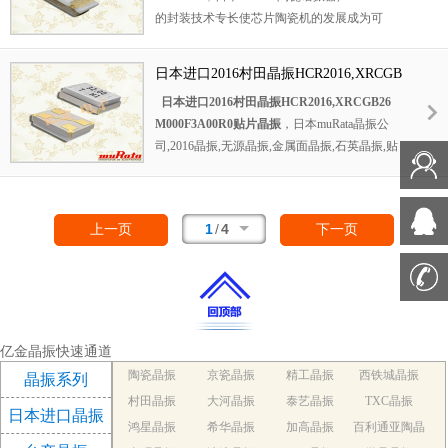
的封装技术专长使芯片陶瓷机的发展成为可
ELV的指令，是无铅的（第三阶段）。 4.该系
能。高密度安装是可能的小包装和消除需要一
列符合AEC-Q200标准.
个外部负载电容器。功能1。振荡电路不需要
日本进口2016村田晶振HCR2016,XRCGB
外部负载电容器。 2.可用于一个较宽的频率范
26M000F3A00R0贴片晶振
日本进口2016村田晶振HCR2016,XRCGB26
围。 3.非常小，很低调。 4.对振荡电路不需要
M000F3A00R0贴片晶振
，日本
muRata晶振
公
进行调整。 5.由于不使用贵金属(钯
），确保稳
司,
2016晶振,无源晶振,金属面晶振,石英晶振,贴
定供应。
片晶振,日本进口晶振,村田晶振,HCR2016晶振,
XRCGB26M000F3M01R0晶振,四脚晶振,超小
型晶振,通讯设备晶振,多媒体设备晶振,XRCGB
1
/
4
上一页
下一页
25M000FAN12R0晶振,XRCGB27M000F0Z00R
0晶振,XRCGB30M000F3N00R0晶振。
亿金晶振快速通道
陶瓷晶振
京瓷晶振
精工晶振
西铁城晶振
晶振系列
村田晶振
大河晶振
泰艺晶振
TXC晶振
日本进口晶振
鸿星晶振
希华晶振
加高晶振
百利通亚陶晶