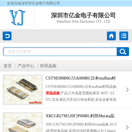
欢迎光临深圳市亿金电子有限公司
深圳市亿金电子有限公司
ShenZhen YiJin Electronics CO., LTD
首页
产品中心
村田晶振
CSTNE8M00G55A000R0,日本muRata村
田晶振,宽温晶振
CSTNE8M00G55A000R0,日本muRata村田晶振,
宽温晶振
,产品工作温度范围拓展至-40℃~12
5℃,完全满足汽车动力传动系统,安全设备等高
温,低温工况的使用要求,频率稳定性与温度耐
受性均经过严苛验证.关键参数上,8.000MHz频
XRCGB27M120F2P00R0,村田Murata晶
率精度卓越,谐振阻抗≤40Ω,内置33pF负载电容
振,Wi-Fi应用设备晶振
XRCGB27M120F2P00R0,村田Murata晶振,Wi-F
简化电路设计,激光印字标识清晰易辨识.
i应用设备晶振,采用2016封装规格(2.0×1.6mm),