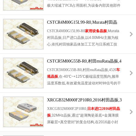
极大缩减了PCB占用面积,为设备内部其他部件
的布局预留更多空间.产品不仅具备精准的27.1
2MHz标称频率,保障Wi-Fi通信的时序同步精
CSTCR4M00G15L99-R0,Murata村田晶
度,还拥有优异的频率老化特性,长期使用后仍
振,日产进口晶振
CSTCR4M00G15L99-R0
家用设备晶振
,Murata
能维持稳定的时频性能.适配表面贴装工艺,可
村田晶振,日产进口晶振,以4.00MHz主频为核
实现自动化批量生产,提升Wi-Fi设备制造商的
心,依托村田独家晶体加工工艺与日系精工技
生产效率,广泛适用于Wi-Fi智能音箱,智能摄像
术,实现-40℃~+85℃宽温域稳定运行,频率漂移
头等消费电子设备.
控制在行业顶尖水平.采用全密封陶瓷封装结
CSTCR5M00G55B-R0,村田muRata晶振,4
构,抗振动,抗电磁干扰(EMI)能力卓越,寄生参数
520车规晶振
CSTCR5M00G55B-R0,村田muRata晶振,4520
车
极低,启动响应迅速,无源设计无需外部驱动电
规晶振
,在-40℃~+125℃极端温度范围内,频率
路,功耗更省,即使在高低温交替,强干扰等复杂
温度系数低,有效避免温度波动对时钟信号的干
工况下也能维持持续稳定的信号输出.
扰,可减少信号传输过程中的噪声干扰,保障车
载雷达,自动驾驶感知系统等对信号纯度要求极
XRCGB32M000F2P10R0,2016村田晶振,3
高的应用场景.同时具备快速起振特性,确保汽
2MHz晶振
XRCGB32M000F2P10R0,
日本进口2016村田晶
车电子系统启动阶段的时钟信号快速稳定.
振
,32MHz晶振,通过"超薄陶瓷基底+金属薄膜
屏蔽层+真空密封"的复合结构,在2016超小封
装内实现高效电磁屏蔽,可抵御消费电子设备中
复杂电磁环境(如手机,平板内的射频信号干扰),