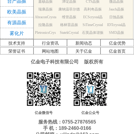
台产晶振
嘉硕晶振
津绽晶振
CTS晶振
微晶晶振
振
瑞康晶振
康纳温菲尔德
高利奇晶振
Jauch晶振
欧美晶振
AbraconCrysta
维管晶振
晶振
ECScrystal晶
日蚀晶振
有源晶振
拉隆晶振
l晶振
格林雷晶振
SiTimeCrystal
振
IDTcrystal晶
PletronicsCrys
StatekCrystal
石英晶体谐振
晶振
SMD晶振
振
雾化片
KDS Quartz cr
tal晶振
NDK Quartz c
晶振
EPSON Quart
器
AEK晶振
技术支持
行业资讯
新闻动态
亿金优势
AEL晶振
ystal
Cardinal晶振
rystal
Crystek晶振
z crystal
Euroquartz晶
荣誉证书
网站地图
关于亿金
亿金首页
福克斯晶振
Frequency晶
GEYER晶振
ILSI晶振
振
亿金电子科技有限公司
版权所有
KVG晶振
MMDCOMP
振
MtronPTI晶振
QANTEK晶
QuartzCom晶
QuartzChnik
晶振
SUNTSU晶振
Transko晶振
振
WI2WI晶振
振
富士晶振
晶振
MERCURY晶
应达利晶振
韩国三呢晶振
ITTI晶振
ACT晶振
振
Milliren晶振
Lihom晶振
rubyquartz晶
Oscilent晶振
NAKA晶振
SHINSUNG
SMI晶振
振
PDI晶振
AKER晶振
C-TECH晶振
晶振
IQD晶振
Microchip晶
NJR晶振
亿金微信号
亿金公众号
Silicon晶振
Fortiming晶振
CORE晶振
振
NIPPON晶振
服务热线：0755-27876565
NIC晶振
QVS晶振
Bomar晶振
Bliley晶振
手 机：189-2460-0166
GED晶振
FILTRONETI
STD晶振
Q-Tech晶振