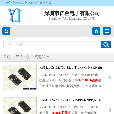
欢迎光临深圳市亿金电子有限公司
深圳市亿金电子有限公司
ShenZhen YiJin Electronics CO., LTD
首页
产品中心
陶瓷晶振
RSM200S-32.768-12.5-T-5PPM-NS1,Raltr
on拉隆晶振,RSM200S谐振器
RSM200S-32.768-12.5-T-5PPM-NS1,Raltron拉
隆晶振,RSM200S谐振器,该款
32.768kHz晶振
是
市场通用高端时钟谐振器,凭借5PPM高精度,低
功耗,宽温稳定,易贴装等优势,成为工业,民用电
子设备的常用核心配件.我司全系产品100%原
RSM200S-32.768-12.5-15PPM-NPB,RSM
装正品,现货库存充足,支持大小批量采购,交货
200S无源晶振,8038贴片晶振
RSM200S-32.768-12.5-15PPM-NPB,RSM200S
高效快捷.同时提供专业选型咨询,技术答疑,参
无源晶振,
8038贴片晶振
,该晶振标准频率为32.
数匹配等一站式服务,解决客户选型难,货源不