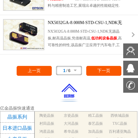
料与精密制造工艺,展现出卓越的性能稳定性.
优选方案.
在-40℃~+85℃工作温度范围内,温漂系数极低,
频率精度始终保持工业级高端标准.PCML封装
NX5032GA-8.000M-STD-CSU-1,NDK无
增强了产品的抗电磁干扰能力与密封性,有效抵
源晶振,耐高温晶振
NX5032GA-8.000M-STD-CSU-1,NDK无源晶
御潮湿,粉尘等环境影响,同时具备低功耗特性,
振,耐高温晶振,凭借耐高温,
低功耗设备晶振
,高
延长设备续航,降低长期使用成本.
可靠性的特性,该晶振广泛应用于汽车电子,工
业控制,物联网设备及消费电子等领域.在需要
无源时钟信号且环境温度较高的场景中,可替代
普通耐温晶振,避免因高温导致的设备时钟故
1
/
6
上一页
下一页
障,提升产品整体可靠性.
亿金晶振快速通道
陶瓷晶振
京瓷晶振
精工晶振
西铁城晶振
晶振系列
村田晶振
大河晶振
泰艺晶振
TXC晶振
日本进口晶振
鸿星晶振
希华晶振
加高晶振
百利通亚陶晶