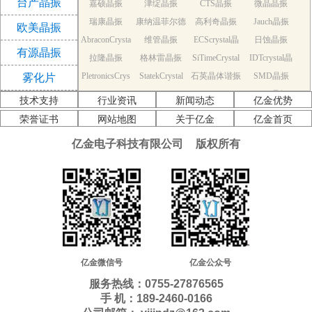
台产晶振
嘉硕晶振
津绽晶振
CTS晶振
微晶晶振
振
瑞康晶振
康纳温菲尔德
高利奇晶振
Jauch晶振
欧美晶振
AbraconCrysta
维管晶振
晶振
ECScrystal晶
日蚀晶振
有源晶振
拉隆晶振
l晶振
格林雷晶振
SiTimeCrystal
振
IDTcrystal晶
PletronicsCrys
StatekCrystal
石英晶体谐振
晶振
SMD晶振
振
雾化片
KDS Quartz cr
tal晶振
NDK Quartz c
晶振
EPSON Quart
器
AEK晶振
技术支持
行业资讯
新闻动态
亿金优势
AEL晶振
ystal
Cardinal晶振
rystal
Crystek晶振
z crystal
Euroquartz晶
荣誉证书
网站地图
关于亿金
亿金首页
福克斯晶振
Frequency晶
GEYER晶振
ILSI晶振
振
亿金电子科技有限公司
版权所有
KVG晶振
MMDCOMP
振
MtronPTI晶振
QANTEK晶
QuartzCom晶
QuartzChnik
晶振
SUNTSU晶振
Transko晶振
振
WI2WI晶振
振
富士晶振
晶振
MERCURY晶
应达利晶振
韩国三呢晶振
ITTI晶振
ACT晶振
振
Milliren晶振
Lihom晶振
rubyquartz晶
Oscilent晶振
NAKA晶振
SHINSUNG
SMI晶振
振
PDI晶振
AKER晶振
C-TECH晶振
晶振
IQD晶振
Microchip晶
NJR晶振
亿金微信号
亿金公众号
Silicon晶振
Fortiming晶振
CORE晶振
振
NIPPON晶振
服务热线：0755-27876565
NIC晶振
QVS晶振
Bomar晶振
Bliley晶振
手 机：189-2460-0166
GED晶振
FILTRONETI
STD晶振
Q-Tech晶振