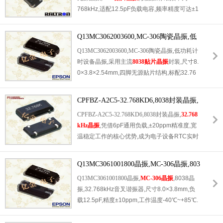
768kHz,适配12.5pF负载电容,频率精度可达±1
稳,品质无保障等痛点.多年行业深耕,凭借靠谱
5PPM,频率稳定性优异,可有效保障设备时钟计
品质,优惠价格,完善服务赢得客户认可,欢迎各
时,数据时序的精准输出.产品采用8.0*3.8mm
大厂商,采购商来电咨询合作:0755-27876565.
Q13MC3062003600,MC-306陶瓷晶振,低
标准8038贴片封装,体积小巧,贴合主流贴片焊
功耗计时设备晶振
Q13MC3062003600,MC-306陶瓷晶振,低功耗计
接工艺,适配自动化SMT生产,大幅提升生产效
时设备晶振,采用主流
8038贴片晶振
封装,尺寸8.
率.同时具备宽温工作特性,可在-40℃至+85℃
0×3.8×2.54mm,四脚无源贴片结构,标配32.76
严苛温度环境下稳定运行,抗老化,抗干扰能力
8kHz基准频率,专为各类低功耗计时设备量身
突出,功耗极低,适配各类低功耗电子设备.深圳
打造.依托爱普生精密音叉晶体工艺,产品频率
市亿金电子作为Raltron品牌正规代理,原装正
CPFBZ-A2C5-32.768KD6,8038封装晶振,
公差稳定,年老化率极低,长期待机运行几乎无
品供货,品质可控,全程保障产品性能稳定,欢迎
32.768kHz晶振
CPFBZ-A2C5-32.768KD6,8038封装晶振,
32.768
频偏误差,完美适配设备长期休眠守时,定时唤
各界客户来电咨询选型.
kHz晶振
,凭借6pF通用负载,±20ppm精准度,宽
醒,数据计时等核心功能.具备超低工作功耗,大
温稳定工作的核心优势,成为电子设备RTC实时
幅降低电池供电设备能耗,有效延长设备续航时
时钟的核心配套器件.小型化贴片结构精简设备
间.工业宽温覆盖-40℃~+85℃,温漂控制优异,
内部空间,盘带包装适配自动化量产产线,有效
陶瓷密封结构抗震防潮,适配SMT自动化生产,
Q13MC3061001800晶振,MC-306晶振,803
提升产品组装效率,降低生产成本.器件低功耗,
符合RoHS环保标准,广泛应用于各类智能低功
8晶振
Q13MC3061001800晶振,
MC-306晶振
,8038晶
高稳定性的特性,完美适配电池供电,长期待机
耗计时终端设备.我司原厂直供,现货充足,可提
振,32.768kHz音叉谐振器,尺寸8.0×3.8mm,负
的智能终端设备,可有效改善产品计时不准,待
供试样,规格书及全套资质,批量交期稳定.
载12.5pF,精度±10ppm,工作温度-40℃~+85℃.
机耗电快等问题.
原厂标准卷带包装,支持SMT全自动贴片,符合R
oHS环保规范.具备低功耗,起振稳定,抗环境干