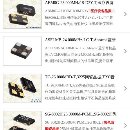
ABM8G-25.000MHz18-D2Y-T,医疗设备
扰等特性,广泛用于智能表计,物联网模块,消费
晶振,Abracon工业应用晶振
ABM8G-25.000MHz18-D2Y-T,
医疗设备晶振
,A
电子主板RTC电路.货源稳定可持续供货,可提
bracon工业应用晶振,尺寸3.2×2.5×1.0mm超
供样品测试与原厂规格书,满足研发试样与大批
薄四脚贴片,专为心电监护仪,血氧检测仪等医
量生产采购需求.
疗设备设计25MHz基准时钟.负载电容18pF,常
温公差±20ppm,全温稳定度±30ppm,工作温域-
ASFLMB-24.000MHz-LC-T,Abracon蓝牙
40℃~85℃,病房恒温,消毒高温环境下频漂控制
耳机晶振,LVCMOS输出晶振
ASFLMB-24.000MHz-LC-T,Abracon蓝牙耳机晶
严格,年老化率仅±3ppm,长期运行数据采样时
振,LVCMOS输出晶振,24.000MHz固定频率输
序无偏差.玻璃真空密封封装绝缘性强,500MΩ
出,能快速响应射频模块的信号调度,提升蓝牙
高绝缘电阻,规避医疗设备电磁干扰,保障生命
连接的速率与稳定性,同时降低信号传输过程中
体征数据采集精准.支持标准无铅回流焊,卷带
的功耗损耗,助力蓝牙耳机实现更长的续航时
量产适配医用设备自动化产线,适配多参数监护
TC-26.000MBD-T,3225陶瓷晶振,TXC音
长.
6G无线模块晶振
产品采用高品质晶体材质
仪,便携式输液控制主板.
叉晶振
TC-26.000MBD-T,3225陶瓷晶振,TXC音叉晶振,
与精密LC振荡电路设计,具备极低的频率偏差
作为陶瓷材质的音叉晶振,产品具备出色的频率
与相位噪声,能有效优化音频传输质量,减少杂
稳定性与快速起振特性,相较于石英晶振更具成
音干扰.
本优势,同时满足消费电子,物联网设备等场景
的低功耗需求.依托
台产TXC晶振
深耕领域的
SG-8002JF25.0000M-PCML,SG-8002JF陶
技术积淀,该产品相位噪声低,抗干扰能力强,MB
瓷晶振,25MHz频率晶振
SG-8002JF25.0000M-PCML,SG-8002JF
黑色面
D-T规格优化了电气性能参数,适配各类主流电
陶瓷晶振
,25MHz频率晶振,依托高品质陶瓷材
路设计,是对性价比与稳定性有双重要求设备的