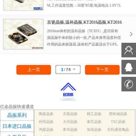
M,工作温度范围: - 30度?85度,电源电压:1.8V?3.
3V之间可供选择,产品本身具有温度电压控制
功能,世界上最薄的晶振封装,频率:26兆赫,33.6
京瓷晶振,温补晶振,KT2016晶振,KT2016
兆赫,38.4兆赫,40兆赫,因产品性能稳定,精度高
A26000ACW18TLG晶振
2016mm体积的温补晶振（TCXO）,是目前有
等优势,被广泛应用到一些比较高端的数码通讯
源晶振中体积较小的一款,产品本身带温度补偿
产品领域,GPS全球定位系统,智能手机,WiMAX
作用的晶体振荡器,该体积产品最适合于GPS,
和蜂窝和无线通信等产品,符合RoHS/无铅.
以及卫星通讯系统,智能电话等多用途的高稳定
的频率温度特性晶振.为对应低电源电压的产
品.(DC+1.8V ± 0.1V to +2.9V ± 0.1V 对应IC可
1
/
74
上一页
下一页
能) 超小型,轻型.低消耗电流,表面贴片型产品.
（可对应回流焊）无铅产品.满足无铅焊接的高
温回流温度曲线要求,带有AFC（频率控制）功
能,Enable/Disable功能,
亿金晶振快速通道
陶瓷晶振
京瓷晶振
精工晶振
西铁城晶振
晶振系列
村田晶振
大河晶振
泰艺晶振
TXC晶振
日本进口晶振
鸿星晶振
希华晶振
加高晶振
百利通亚陶晶