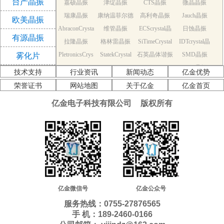
台产晶振
嘉硕晶振
津绽晶振
CTS晶振
微晶晶振
振
瑞康晶振
康纳温菲尔德
高利奇晶振
Jauch晶振
欧美晶振
AbraconCrysta
维管晶振
晶振
ECScrystal晶
日蚀晶振
有源晶振
拉隆晶振
l晶振
格林雷晶振
SiTimeCrystal
振
IDTcrystal晶
PletronicsCrys
StatekCrystal
石英晶体谐振
晶振
SMD晶振
振
雾化片
KDS Quartz cr
tal晶振
NDK Quartz c
晶振
EPSON Quart
器
AEK晶振
技术支持
行业资讯
新闻动态
亿金优势
AEL晶振
ystal
Cardinal晶振
rystal
Crystek晶振
z crystal
Euroquartz晶
荣誉证书
网站地图
关于亿金
亿金首页
福克斯晶振
Frequency晶
GEYER晶振
ILSI晶振
振
亿金电子科技有限公司
版权所有
KVG晶振
MMDCOMP
振
MtronPTI晶振
QANTEK晶
QuartzCom晶
QuartzChnik
晶振
SUNTSU晶振
Transko晶振
振
WI2WI晶振
振
富士晶振
晶振
MERCURY晶
应达利晶振
韩国三呢晶振
ITTI晶振
ACT晶振
振
Milliren晶振
Lihom晶振
rubyquartz晶
Oscilent晶振
NAKA晶振
SHINSUNG
SMI晶振
振
PDI晶振
AKER晶振
C-TECH晶振
晶振
IQD晶振
Microchip晶
NJR晶振
亿金微信号
亿金公众号
Silicon晶振
Fortiming晶振
CORE晶振
振
NIPPON晶振
服务热线：0755-27876565
NIC晶振
QVS晶振
Bomar晶振
Bliley晶振
手 机：189-2460-0166
GED晶振
FILTRONETI
STD晶振
Q-Tech晶振