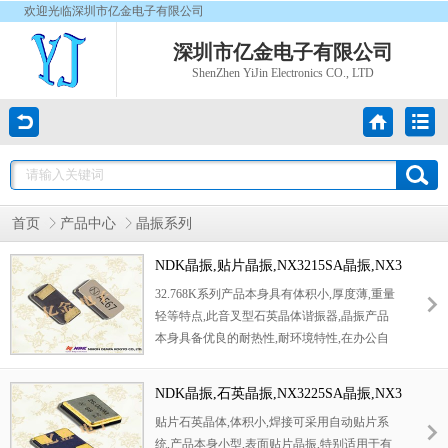
欢迎光临深圳市亿金电子有限公司
深圳市亿金电子有限公司
ShenZhen YiJin Electronics CO., LTD
首页
产品中心
晶振系列
NDK晶振,贴片晶振,NX3215SA晶振,NX3
215SE晶振,NX3215SA-32.768K-STD-M
32.768K系列产品本身具有体积小,厚度薄,重量
UA-8晶振
轻等特点,此音叉型石英晶体谐振器,晶振产品
本身具备优良的耐热性,耐环境特性,在办公自
动化,家电领域,移动通信领域可发挥优良的电
气特性,符合无铅标准,满足无铅焊接的回流温
NDK晶振,石英晶振,NX3225SA晶振,NX3
度曲线要求,金属外壳的石英晶振使得产品在封
225SC晶振,NX3225SA-24.000MHZ-STD
贴片石英晶体,体积小,焊接可采用自动贴片系
装时能发挥比陶瓷晶振外壳更好的耐冲击性能.
-CSR-1晶振
统,产品本身小型,表面贴片晶振,特别适用于有