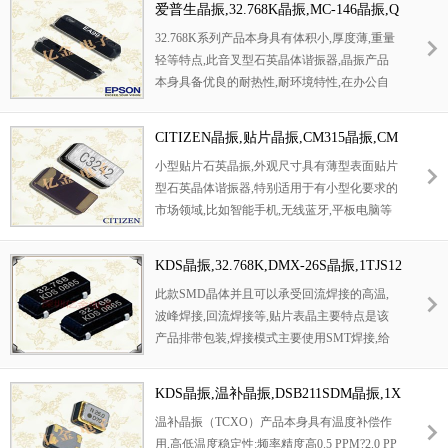
爱普生晶振,32.768K晶振,MC-146晶振,Q
达到—40°到+70°的宽温要求。
13MC1461000200晶振
32.768K系列产品本身具有体积小,厚度薄,重量
轻等特点,此音叉型石英晶体谐振器,晶振产品
本身具备优良的耐热性,耐环境特性,在办公自
动化,家电领域,移动通信领域可发挥优良的电
气特性,符合无铅标准,满足无铅焊接的回流温
CITIZEN晶振,贴片晶振,CM315晶振,CM
度曲线要求,金属外壳的石英晶振使得产品在封
315D32768DZYT晶振
小型贴片石英晶振,外观尺寸具有薄型表面贴片
装时能发挥比陶瓷晶振外壳更好的耐冲击性能.
型石英晶体谐振器,特别适用于有小型化要求的
市场领域,比如智能手机,无线蓝牙,平板电脑等
电子数码产品
KDS晶振,32.768K,DMX-26S晶振,1TJS12
5BJ4A421P晶振
此款SMD晶体并且可以承受回流焊接的高温,
波峰焊接,回流焊接等,贴片表晶主要特点是该
产品排带包装,焊接模式主要使用SMT焊接,给
现代SMT工艺带来高速的工作效率,32.768K系
列产品本身具有体积小,厚度薄,重量轻等特点.
KDS晶振,温补晶振,DSB211SDM晶振,1X
XD26000JHC晶振
温补晶振（TCXO）产品本身具有温度补偿作
用,高低温度稳定性:频率精度高0.5 PPM?2.0 PP