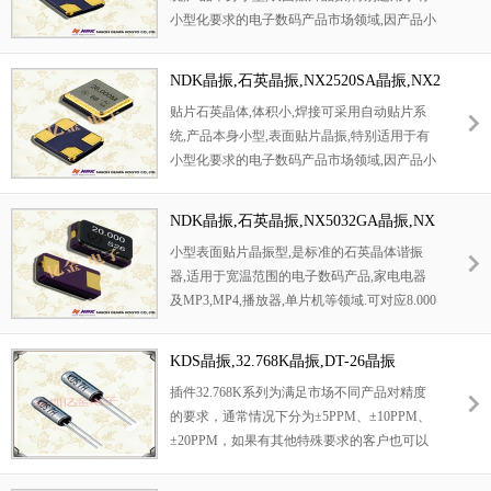
小型化要求的电子数码产品市场领域,因产品小
型,薄型优势,耐环境特性,包括耐高温,耐冲击性
等,在移动通信领域得到了广泛的应用,晶振产
NDK晶振,石英晶振,NX2520SA晶振,NX2
品本身可发挥优良的电气特性,满足无铅焊接的
520SA-16MHZ-STD-CSW-4晶振
贴片石英晶体,体积小,焊接可采用自动贴片系
高温回流温度曲线要求.
统,产品本身小型,表面贴片晶振,特别适用于有
小型化要求的电子数码产品市场领域,因产品小
型,薄型优势,耐环境特性,包括耐高温,耐冲击性
等,在移动通信领域得到了广泛的应用,晶振产
NDK晶振,石英晶振,NX5032GA晶振,NX
品本身可发挥优良的电气特性,满足无铅焊接的
5032GB晶振,NX5032GA-24.000000MHZ
小型表面贴片晶振型,是标准的石英晶体谐振
高温回流温度曲线要求.
-LN-CD-1晶振
器,适用于宽温范围的电子数码产品,家电电器
及MP3,MP4,播放器,单片机等领域.可对应8.000
MHz以上的频率,在电子数码产品,以及家电相
关电器领域里面发挥优良的电气特性,满足无铅
KDS晶振,32.768K晶振,DT-26晶振
焊接的回流温度曲线要求.
插件32.768K系列为满足市场不同产品对精度
的要求，通常情况下分为±5PPM、±10PPM、
±20PPM，如果有其他特殊要求的客户也可以
分为在精度上分为正偏差以及负偏差。音叉型
表晶32.768K晶振在产品中使用温度范围可以