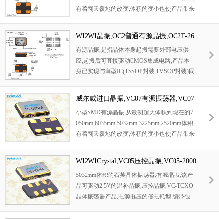
有着翻天覆地的改变,体积的变小也使产品带来
了更高的稳定性能,接缝密封石英晶体振荡器,
精度高,覆盖频率范围宽的特点,SMD高速自动
WI2WI晶振,OC2普通有源晶振,OC2T-26
安装和高温回流焊设计,Optionable待机输出三
000X-CBD2FX晶振
有源晶振,是指晶体本身起振需要外部电压供
态输出功能,电源电压范围:1.8V~5V,高稳定性,
应,起振后可直接驱动CMOS集成电路,产品本
低抖动,低功耗,主要应用领域:无线通讯,高端智
身已实现与薄型IC(TSSOP封装,TVSOP封装)同
能手机,平板笔记本WLAN,蓝牙,数码相机,DSL
样的1mm厚度,断开时的消费电流是15µA以下,
和其他IT产品的晶振应用,三态功能,PC和LCD
编带包装方式可对应自动搭载及IR回流焊接(无
M等高端数码领域,符合RoHS/无铅.
威尔威进口晶振,VC07有源振荡器,VC07-
铅对应)产品有几种电压供选1.8V,2.5V,3V3.3V,5
26000X-CCB3RX晶振
小型SMD有源晶振,从最初超大体积到现在的7
V,以应对不同IC产品需要
050mm,6035mm,5032mm,3225mm,2520mm体积,
有着翻天覆地的改变,体积的变小也使产品带来
了更高的稳定性能,接缝密封石英晶体振荡器,
精度高,覆盖频率范围宽的特点,SMD高速自动
WI2WICrystal,VC05压控晶振,VC05-2000
安装和高温回流焊设计,Optionable待机输出三
0X-CBB3RX晶振
5032mm体积的石英晶体振荡器,有源晶振,该产
态输出功能,电源电压范围:1.8V~5V,高稳定性,
品可驱动2.5V的温补晶振,压控晶振,VC-TCXO
低抖动,低功耗,主要应用领域:无线通讯,高端智
晶体振荡器产品,电源电压的低电耗型,编带包
能手机,平板笔记本WLAN,蓝牙,数码相机,DSL
装方式,可对应自动高速贴片机自动焊接,及IR
和其他IT产品的晶振应用,三态功能,PC和LCD
回流焊接(无铅对应),为无铅产品,超小型,质地