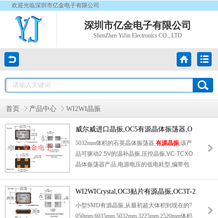
欢迎光临深圳市亿金电子有限公司
深圳市亿金电子有限公司
ShenZhen YiJin Electronics CO., LTD
首页
产品中心
WI2WI晶振
威尔威进口晶振,OC5有源晶体振荡器,O
C5T-26000X-CDA3RX晶振
5032mm体积的石英晶体振荡器,
有源晶振
,该产
品可驱动2.5V的温补晶振,压控晶振,VC-TCXO
晶体振荡器产品,电源电压的低电耗型,编带包
装方式,可对应自动高速贴片机自动焊接,及IR
回流焊接(无铅对应),为无铅产品,超小型,质地
WI2WICrystal,OC3贴片有源晶振,OC3T-2
轻.产品被广泛应用到集成电路,程控交换系统,
6000X-CDB3RX晶振
小型SMD有源晶振,从最初超大体积到现在的7
无线发射基站.
050mm,6035mm,5032mm,3225mm,2520mm体积,