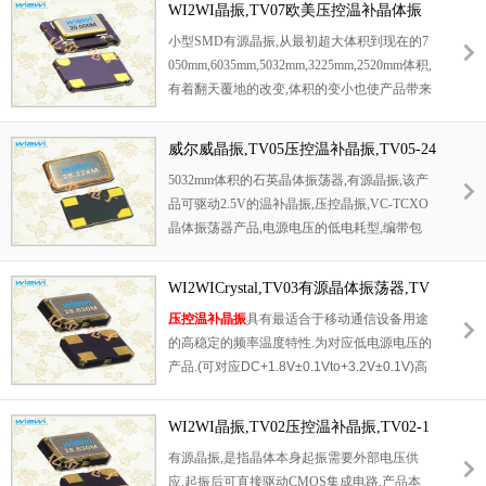
M等高端数码领域,符合RoHS/无铅.
WI2WI晶振,TV07欧美压控温补晶体振
轻.产品被广泛应用到集成电路,程控交换系统,
荡器,TV07-24000X-CND3RX晶振
小型SMD有源晶振,从最初超大体积到现在的7
无线发射基站.
050mm,6035mm,5032mm,3225mm,2520mm体积,
有着翻天覆地的改变,体积的变小也使产品带来
了更高的稳定性能,接缝密封石英晶体振荡器,
精度高,覆盖频率范围宽的特点,SMD高速自动
威尔威晶振,TV05压控温补晶振,TV05-24
安装和高温回流焊设计,Optionable待机输出三
000X-WND3RX晶振
5032mm体积的石英晶体振荡器,有源晶振,该产
态输出功能,电源电压范围:1.8V~5V,高稳定性,
品可驱动2.5V的温补晶振,压控晶振,VC-TCXO
低抖动,低功耗,主要应用领域:无线通讯,高端智
晶体振荡器产品,电源电压的低电耗型,编带包
能手机,平板笔记本WLAN,蓝牙,数码相机,DSL
装方式,可对应自动高速贴片机自动焊接,及IR
和其他IT产品的晶振应用,三态功能,PC和LCD
回流焊接(无铅对应),为无铅产品,超小型,质地
M等高端数码领域,符合RoHS/无铅.
WI2WICrystal,TV03有源晶体振荡器,TV
轻.产品被广泛应用到集成电路,程控交换系统,
03-24000X-WND3RX晶振
压控温补晶振
具有最适合于移动通信设备用途
无线发射基站.
的高稳定的频率温度特性.为对应低电源电压的
产品.(可对应DC+1.8V±0.1Vto+3.2V±0.1V)高
度:最高1.0mm,体积:0.007cm3,重量:0.024g,超
小型,轻型.低消耗电流,表面贴片型产品.(可对应
WI2WI晶振,TV02压控温补晶振,TV02-1
回流焊)无铅产品.满足无铅焊接的回流温度曲
6000X-WND3RX晶振
有源晶振,是指晶体本身起振需要外部电压供
线要求.
应,起振后可直接驱动CMOS集成电路,产品本