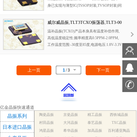
身已实现与薄型IC(TSSOP封装,TVSOP封装)同
样的1mm厚度,断开时的消费电流是15µA以下,
编带包装方式可对应自动搭载及IR回流焊接(无
威尔威晶振,TLT3TCXO振荡器,TLT3-00
铅对应)产品有几种电压供选1.8V,2.5V,3V3.3V,5
032X-CP3RX晶振
温补晶振(TCXO)产品本身具有温度补偿作用,
V,以应对不同IC产品需要.
高低温度稳定性:频率精度高0.5PPM-2.0PPM,
工作温度范围:-30度至85度,电源电压:1.8V-3.3V
之间可供选择,产品本身具有温度电压控制功
能,世界上最薄的晶振封装,频率:26兆赫,33.6兆
赫,38.4兆赫,40兆赫,因产品性能稳定,精度高等
1
/
3
上一页
下一页
优势,被广泛应用到一些比较高端的数码通讯产
品领域,GPS全球定位系统,智能手机,WiMAX和
蜂窝和无线通信等产品,符合RoHS/无铅.
亿金晶振快速通道
陶瓷晶振
京瓷晶振
精工晶振
西铁城晶振
晶振系列
村田晶振
大河晶振
泰艺晶振
TXC晶振
日本进口晶振
鸿星晶振
希华晶振
加高晶振
百利通亚陶晶