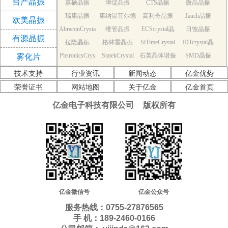
台产晶振
嘉硕晶振
津绽晶振
CTS晶振
微晶晶振
振
瑞康晶振
康纳温菲尔德
高利奇晶振
Jauch晶振
欧美晶振
AbraconCrysta
维管晶振
晶振
ECScrystal晶
日蚀晶振
有源晶振
拉隆晶振
l晶振
格林雷晶振
SiTimeCrystal
振
IDTcrystal晶
PletronicsCrys
StatekCrystal
石英晶体谐振
晶振
SMD晶振
振
雾化片
KDS Quartz cr
tal晶振
NDK Quartz c
晶振
EPSON Quart
器
AEK晶振
技术支持
行业资讯
新闻动态
亿金优势
AEL晶振
ystal
Cardinal晶振
rystal
Crystek晶振
z crystal
Euroquartz晶
荣誉证书
网站地图
关于亿金
亿金首页
福克斯晶振
Frequency晶
GEYER晶振
ILSI晶振
振
亿金电子科技有限公司
版权所有
KVG晶振
MMDCOMP
振
MtronPTI晶振
QANTEK晶
QuartzCom晶
QuartzChnik
晶振
SUNTSU晶振
Transko晶振
振
WI2WI晶振
振
富士晶振
晶振
MERCURY晶
应达利晶振
韩国三呢晶振
ITTI晶振
ACT晶振
振
Milliren晶振
Lihom晶振
rubyquartz晶
Oscilent晶振
NAKA晶振
SHINSUNG
SMI晶振
振
PDI晶振
AKER晶振
C-TECH晶振
晶振
IQD晶振
Microchip晶
NJR晶振
亿金微信号
亿金公众号
Silicon晶振
Fortiming晶振
CORE晶振
振
NIPPON晶振
服务热线：0755-27876565
NIC晶振
QVS晶振
Bomar晶振
Bliley晶振
手 机：189-2460-0166
GED晶振
FILTRONETI
STD晶振
Q-Tech晶振