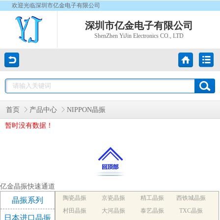
欢迎光临深圳市亿金电子有限公司
深圳市亿金电子有限公司
ShenZhen YiJin Electronics CO., LTD
首页
产品中心
NIPPON晶振
暂时没有数据！
亿金晶振快速通道
陶瓷晶振
京瓷晶振
精工晶振
西铁城晶振
晶振系列
村田晶振
大河晶振
泰艺晶振
TXC晶振
日本进口晶振