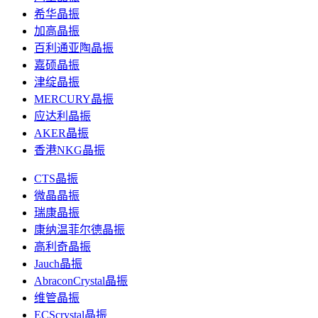
希华晶振
加高晶振
百利通亚陶晶振
嘉硕晶振
津绽晶振
MERCURY晶振
应达利晶振
AKER晶振
香港NKG晶振
CTS晶振
微晶晶振
瑞康晶振
康纳温菲尔德晶振
高利奇晶振
Jauch晶振
AbraconCrystal晶振
维管晶振
ECScrystal晶振