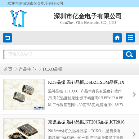
欢迎光临深圳市亿金电子有限公司
深圳市亿金电子有限公司
ShenZhen YiJin Electronics CO., LTD
首页
产品中心
TCXO晶振
KDS晶振,温补晶振,DSB211SDM晶振,1X
XD26000JHC晶振
温补晶振（TCXO）产品本身具有温度补偿作
用,高低温度稳定性:频率精度高0.5 PPM?2.0 PP
M,工作温度范围: - 30度?85度,电源电压:1.8V?3.
3V之间可供选择,产品本身具有温度电压控制
功能,世界上最薄的晶振封装,频率:26兆赫,33.6
京瓷晶振,温补晶振,KT2016晶振,KT2016
兆赫,38.4兆赫,40兆赫,因产品性能稳定,精度高
A26000ACW18TLG晶振
2016mm体积的温补晶振（TCXO）,是目前有
等优势,被广泛应用到一些比较高端的数码通讯
源晶振中体积较小的一款,产品本身带温度补偿
产品领域,GPS全球定位系统,智能手机,WiMAX