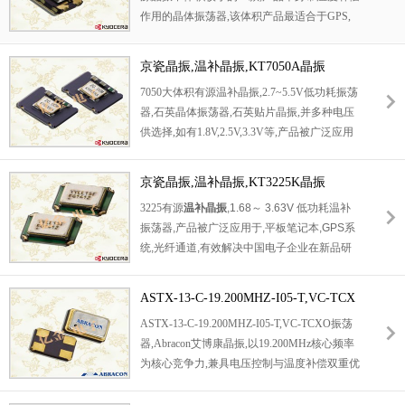
作用的晶体振荡器,该体积产品最适合于GPS,
和蜂窝和无线通信等产品,符合RoHS/无铅.
以及卫星通讯系统,智能电话等多用途的高稳定
的频率温度特性晶振.为对应低电源电压的产
京瓷晶振,温补晶振,KT7050A晶振
品.(DC+1.8V ± 0.1V to +2.9V ± 0.1V 对应IC可
7050大体积有源温补晶振,2.7~5.5V低功耗振荡
能) 超小型,轻型.低消耗电流,表面贴片型产品.
器,石英晶体振荡器,石英贴片晶振,并多种电压
（可对应回流焊）无铅产品.满足无铅焊接的高
供选择,如有1.8V,2.5V,3.3V等,产品被广泛应用
温回流温度曲线要求,带有AFC（频率控制）功
于,平板笔记本,GPS系统,光纤通道,,该体积产品
能,Enable/Disable功能,
最适合于GPS,以及卫星通讯系统,智能电话等
京瓷晶振,温补晶振,KT3225K晶振
多用途的高稳定的频率温度特性晶振.为对应低
3225有源
温补晶振
,
1.68
～
3.63V
低功耗温补
电源电压的产品.(DC+1.8V ± 0.1V to +2.9V ± 0.
振荡器,产品被广泛应用于,平板笔记本,GPS系
1V 对应IC可能) 高度：最高0.8 mm,体积：0.00
统,光纤通道,有效解决中国电子企业在新品研
22 cm3,重量：0.008 g,超小型,轻型.低消耗电流,
发中难找晶振频率,标准频率,批量库存两天发
表面贴片型产品.（可对应回流焊）无铅产品.
货,满足低成本,大批量,产品本身带温度补偿作
满足无铅焊接的高温回流温度曲线要求,带有A
ASTX-13-C-19.200MHZ-I05-T,VC-TCX
用的石英晶体振荡器,该体积产品最适合于GP
FC（频率控制）功能,Enable/Disable功能,产品
O振荡器,Abracon艾博康晶振
ASTX-13-C-19.200MHZ-I05-T,VC-TCXO振荡
S,以及卫星通讯系统,智能电话等多用途的高稳
本身可根据使用需要进行选择.
器,Abracon艾博康晶振,以19.200MHz核心频率
定的频率温度特性晶振.为对应低电源电压的产
为核心竞争力,兼具电压控制与温度补偿双重优
品.(DC+1.8V ± 0.1V to +2.9V ± 0.1V 对应IC可
势.产品在
宽温晶振
范围内保持极高的频率一致
能) 高度：最高0.8 mm,体积：0.0022 cm3,重
性,同时通过外部电压信号可实现灵活的频率微