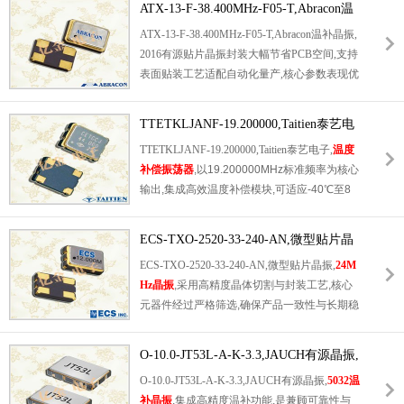
量：0.008 g,超小型,轻型.低消耗电流,表面贴
ATX-13-F-38.400MHz-F05-T,Abracon温
调,适配不同系统的时序校准需求.超微型2.0×1.
片型产品.（可对应回流焊）无铅产品.满足无
补晶振,2016有源贴片晶振
ATX-13-F-38.400MHz-F05-T,Abracon温补晶振,
6×0.8mm封装设计,搭配SMD/SMT端接方式,便
铅焊接的高温回流温度曲线要求,带有AFC（频
2016有源贴片晶振封装大幅节省PCB空间,支持
于自动化贴装生产,大幅提升终端产品的量产效
率控制）功能,Enable/Disable功能,产品本身
表面贴装工艺适配自动化量产,核心参数表现优
率,是消费电子与工业控制领域的优选时序器
可根据使用需要进行选择.
异,频率公差±0.5ppm,能有效保障通信设备的时
件.
序同步精度.广泛应用于移动通讯,
工业设备晶
TTETKLJANF-19.200000,Taitien泰艺电
振
控制,GPS导航等对频率稳定性要求严苛的场
子,温度补偿振荡器
TTETKLJANF-19.200000,Taitien泰艺电子,
温度
景,密封陶瓷封装设计提升抗干扰能力与使用寿
补偿振荡器
,以19.200000MHz标准频率为核心
命.
输出,集成高效温度补偿模块,可适应-40℃至8
5℃的宽温工作环境,频率偏差控制在极小范围.
产品经过严格的可靠性测试,具备抗干扰能力
ECS-TXO-2520-33-240-AN,微型贴片晶
强,长期工作稳定性高的特点,同时兼顾小型化
振,24MHz晶振
ECS-TXO-2520-33-240-AN,微型贴片晶振,
24M
封装需求,适配空间受限的精密电子设备,广泛
Hz晶振
,采用高精度晶体切割与封装工艺,核心
应用于物联网,智能终端等领域.
元器件经过严格筛选,确保产品一致性与长期稳
定性.2520标准化贴片封装兼容主流SMT生产
流程,大幅提升生产效率,3.3V宽电压适配范围,
O-10.0-JT53L-A-K-3.3,JAUCH有源晶振,
简化电路设计.产品符合RoHS环保标准,具备良
5032温补晶振
O-10.0-JT53L-A-K-3.3,JAUCH有源晶振,
5032温
好的防潮,防震性能,为电子设备的稳定运行提
补晶振
,集成高精度温补功能,是兼顾可靠性与
供坚实的时钟保障.