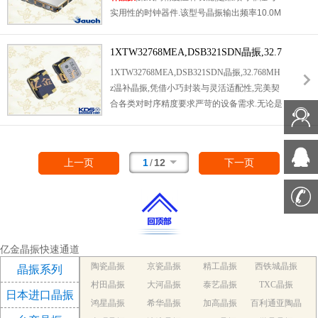
实用性的时钟器件.该型号晶振输出频率10.0M
Hz,供电规格3.3V,采用有源设计无需额外驱动
电路,简化了系统集成流程.产品具备优良的抗
1XTW32768MEA,DSB321SDN晶振,32.7
干扰能力和温度补偿性能,可在-40℃~85℃的宽
68MHz温补晶振
1XTW32768MEA,DSB321SDN晶振,32.768MH
温环境下稳定工作,频率偏差控制在极低范围,
z温补晶振,凭借小巧封装与灵活适配性,完美契
适用于物联网终端,车载电子,精密测量仪器等
合各类对时序精度要求严苛的设备需求.无论是
高端应用领域.
便携式医疗监测仪,智能家居控制器,还是工业
数据记录仪,
低功耗振荡器
,蓝牙模块,该晶振都
能通过温补技术适应室内外温度波动,电池供电
1
/
12
上一页
下一页
电压变化等复杂工况.无需复杂外围补偿电路即
可稳定工作,封装尺寸适配紧凑PCB布局,抗电
磁干扰与抗震性能优异,支持设备长时间连续运
行,降低多场景使用中的维护成本.
亿金晶振快速通道
陶瓷晶振
京瓷晶振
精工晶振
西铁城晶振
晶振系列
村田晶振
大河晶振
泰艺晶振
TXC晶振
日本进口晶振
鸿星晶振
希华晶振
加高晶振
百利通亚陶晶