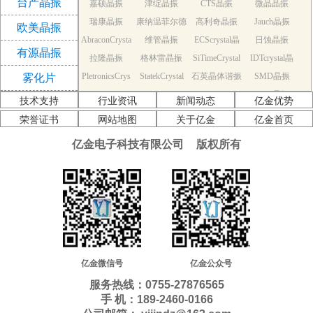
台产晶振
嘉硕晶振
津绽晶振
CTS晶振
微晶晶振
振
瑞康晶振
康纳温菲尔德
高利奇晶振
Jauch晶振
欧美晶振
AbraconCrysta
维管晶振
晶振
ECScrystal晶
日蚀晶振
有源晶振
拉隆晶振
l晶振
格林雷晶振
SiTimeCrystal
振
IDTcrystal晶
PletronicsCrys
StatekCrystal
石英晶体谐振
晶振
SMD晶振
振
雾化片
KDS Quartz cr
tal晶振
NDK Quartz c
晶振
EPSON Quart
器
AEK晶振
技术支持
行业资讯
新闻动态
亿金优势
AEL晶振
ystal
Cardinal晶振
rystal
Crystek晶振
z crystal
Euroquartz晶
荣誉证书
网站地图
关于亿金
亿金首页
福克斯晶振
Frequency晶
GEYER晶振
ILSI晶振
振
亿金电子科技有限公司
版权所有
KVG晶振
MMDCOMP
振
MtronPTI晶振
QANTEK晶
QuartzCom晶
QuartzChnik
晶振
SUNTSU晶振
Transko晶振
振
WI2WI晶振
振
富士晶振
晶振
MERCURY晶
应达利晶振
韩国三呢晶振
ITTI晶振
ACT晶振
振
Milliren晶振
Lihom晶振
rubyquartz晶
Oscilent晶振
NAKA晶振
SHINSUNG
SMI晶振
振
PDI晶振
AKER晶振
C-TECH晶振
晶振
IQD晶振
Microchip晶
NJR晶振
亿金微信号
亿金公众号
Silicon晶振
Fortiming晶振
CORE晶振
振
NIPPON晶振
服务热线：0755-27876565
NIC晶振
QVS晶振
Bomar晶振
Bliley晶振
手 机：189-2460-0166
GED晶振
FILTRONETI
STD晶振
Q-Tech晶振