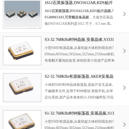
1612石英振荡器,DSO1612AR,KDS贴片
设备提供精确时钟基准。有源设计简化电路，
晶振,7FG00003A03,可穿戴设备晶振
1612石英振荡器,DSO1612AR,KDS贴片晶振,7
CMOS 输出具备低功耗、高噪声容限等优势。
FG00003A03,可穿戴设备晶振
，大真空石英晶
贴片封装小巧，便于集成。广泛应用于消费电
振DSO1612AR系列是1612 尺寸，0.5 mm 高。
子、智能穿戴、工业控制等需要精准计时的领
超小型和轻量级 SMD SPXO，3 态函数，能够
域，有助于提升设备计时的准确性和稳定性。
在 -40°C 至 125°C 的宽温度范围内工作，符合
S3-32.768KHz时钟晶振,安基晶体,S3331
AEC-Q200 标准（选项：相当于 AEC-Q10
0-32.768K-X-15-R晶振
小型SMD有源晶振,从最初超大体积到现在的7
0），电源电压 ： 1.8V/2.5V/2.8V/3.0V/3.3V，
050mm,6035mm,5032mm,3225mm,2520mm体积,
可用频率范围 ： 0.584375 至 80MHz，通过使
有着翻天覆地的改变,体积的变小也使产品带来
用 AT cut 基波谐振器，可提供高达 80MHz 的
了更高的稳定性能,接缝密封石英晶体振荡器,
功率，低抖动提供高性能，CMOS 电平输出。
精度高,覆盖频率范围宽的特点,SMD高速自动
该石英晶体振荡器应用于个人电脑、DSC、D
S2-32.768KHz有源振荡器,AKER安基晶
安装和高温回流焊设计,Optionable待机输出三
VD、DVC、HDD，智能手机，WiLAN，WiM
体,S23310-32.768K-X-15-R晶振
小体积SMD时钟晶体振荡器,是贴片音叉晶体,
态输出功能,电源电压范围:1.8V~5V,高稳定性,
AX，蓝牙，游戏设备，汽车多媒体设备，可
千赫频率元件,应用于时钟模块,智能手机,全球
低抖动,低功耗,主要应用领域:无线通讯,高端智
穿戴设备。
定位系统,因产品本身体积小,SMD编带型,可应
能手机,平板笔记本WLAN,蓝牙,数码相机,DSL
用于高性能自动贴片焊接,被广泛应用到各种小
和其他IT产品的晶振应用,三态功能,PC和LCD
巧的便携式消费电子数码时间产品,环保性能符
M等高端数码领域,符合RoHS/无铅.
S1-32.768KHz时钟振荡器,安基晶振,S13
合ROHS/无铅标准.
310-32.768K-X-15-R晶振
小型SMD有源晶振,从最初超大体积到现在的7
050mm,6035mm,5032mm,3225mm,2520mm体积,