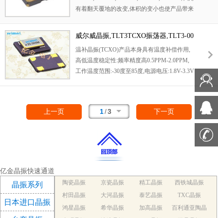
有着翻天覆地的改变,体积的变小也使产品带来
了更高的稳定性能,接缝密封石英晶体振荡器,
精度高,覆盖频率范围宽的特点,SMD高速自动
威尔威晶振,TLT3TCXO振荡器,TLT3-00
安装和高温回流焊设计,Optionable待机输出三
032X-CP3RX晶振
温补晶振(TCXO)产品本身具有温度补偿作用,
态输出功能,电源电压范围:1.8V~5V,高稳定性,
高低温度稳定性:频率精度高0.5PPM-2.0PPM,
低抖动,低功耗,主要应用领域:无线通讯,高端智
工作温度范围:-30度至85度,电源电压:1.8V-3.3V
能手机,平板笔记本WLAN,蓝牙,数码相机,DSL
之间可供选择,产品本身具有温度电压控制功
和其他IT产品的晶振应用,三态功能,PC和LCD
能,世界上最薄的晶振封装,频率:26兆赫,33.6兆
M等高端数码领域,符合RoHS/无铅.
赫,38.4兆赫,40兆赫,因产品性能稳定,精度高等
1
/
3
上一页
下一页
优势,被广泛应用到一些比较高端的数码通讯产
品领域,GPS全球定位系统,智能手机,WiMAX和
蜂窝和无线通信等产品,符合RoHS/无铅.
亿金晶振快速通道
陶瓷晶振
京瓷晶振
精工晶振
西铁城晶振
晶振系列
村田晶振
大河晶振
泰艺晶振
TXC晶振
日本进口晶振
鸿星晶振
希华晶振
加高晶振
百利通亚陶晶