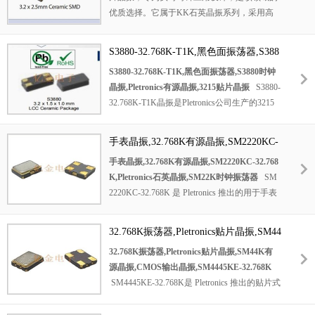
优质选择。它属于KK石英晶振系列，采用高
10PPM高精度.具有极强的抗震性能,在常规的
品质石英材料，利用石英的压电效应产生极为
摔落以及物流运输过程中都不会受到影响.每一
稳定的32.768kHz振荡信号，为实时时钟提供
批生产的晶振在出厂时都会经过严格的检验,采
S3880-32.768K-T1K,黑色面振荡器,S388
精准的计时基准。作为实时时钟振荡器，它在
用24小时老化测试为质量严格把关.
0时钟晶振,Pletronics有源晶振,3215贴片
S3880-32.768K-T1K,黑色面振荡器,S3880时钟
低功耗方面表现出色，能够长时间稳定运行，
晶振
晶振,Pletronics有源晶振,3215贴片晶振
S3880-
为电子设备的实时时钟功能提供可靠的支持，
32.768K-T1K晶振是Pletronics公司生产的3215
确保时间记录的准确性。其内部电路经过精心
贴片有源晶振,即S3880时钟晶振.它具有独特的
设计，有效降低了相位噪声和信号抖动，进一
黑色面外观,有源设计简化了电路,提高了稳定
步提升了频率稳定性。
手表晶振,32.768K有源晶振,SM2220KC-
性,小巧的贴片封装便于安装和集成.广泛应用
32.768K,Pletronics石英晶振,SM22K时钟
手表晶振,32.768K有源晶振,SM2220KC-32.768
于消费类计时产品和工业自动化设备的计时模
振荡器
K,Pletronics石英晶振,SM22K时钟振荡器
SM
块,有助于提升设备计时的准确性和可靠性,是
2220KC-32.768K 是 Pletronics 推出的用于手表
一款实用的时钟晶振产品.
的 32.768K 有源石英晶振，即 SM22K 时钟振
荡器。它能稳定输出 32.768KHz 频率，为手表
32.768K振荡器,Pletronics贴片晶振,SM44
提供精准时钟信号。有源设计简化了电路，石
K有源晶振,CMOS输出晶振,SM4445KE-
32.768K振荡器,Pletronics贴片晶振,SM44K有
英材质保证了频率稳定性和抗干扰能力。低功
32.768K
源晶振,CMOS输出晶振,SM4445KE-32.768K
耗特性延长了手表续航，小巧体积便于在手表
SM4445KE-32.768K是 Pletronics 推出的贴片式
内集成。广泛应用于各类手表，是提升手表计
有源晶振，为 32.768K 振荡器且采用 CMOS
时准确性与可靠性的理想选择。
输出。它能输出精准的
32.768K
频率，为电子