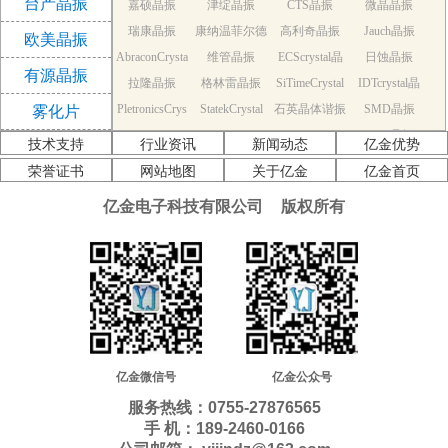
台产晶振
嘉硕晶振
津绽晶振
CTS晶振
微晶晶振
振
瑞康晶振
康纳温菲尔德
高利奇晶振
Jauch晶振
欧美晶振
AbraconCrysta
维管晶振
晶振
ECScrystal晶
日蚀晶振
有源晶振
拉隆晶振
l晶振
格林雷晶振
SiTimeCrystal
振
IDTcrystal晶
PletronicsCrys
StatekCrystal
石英晶体谐振
晶振
SMD晶振
振
雾化片
KDS Quartz cr
tal晶振
NDK Quartz c
晶振
EPSON Quart
器
AEK晶振
技术支持
行业资讯
新闻动态
亿金优势
AEL晶振
ystal
Cardinal晶振
rystal
Crystek晶振
z crystal
Euroquartz晶
荣誉证书
网站地图
关于亿金
亿金首页
福克斯晶振
Frequency晶
GEYER晶振
ILSI晶振
振
亿金电子科技有限公司
版权所有
KVG晶振
MMDCOMP
振
MtronPTI晶振
QANTEK晶
QuartzCom晶
QuartzChnik
晶振
SUNTSU晶振
Transko晶振
振
WI2WI晶振
振
富士晶振
晶振
MERCURY晶
应达利晶振
韩国三呢晶振
ITTI晶振
ACT晶振
振
Milliren晶振
Lihom晶振
rubyquartz晶
Oscilent晶振
NAKA晶振
SHINSUNG
SMI晶振
振
PDI晶振
AKER晶振
C-TECH晶振
晶振
IQD晶振
Microchip晶
NJR晶振
亿金微信号
亿金公众号
Silicon晶振
Fortiming晶振
CORE晶振
振
NIPPON晶振
服务热线：0755-27876565
NIC晶振
QVS晶振
Bomar晶振
Bliley晶振
手 机：189-2460-0166
GED晶振
FILTRONETI
STD晶振
Q-Tech晶振