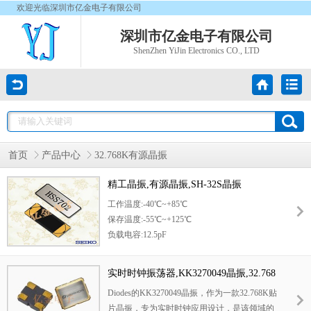
欢迎光临深圳市亿金电子有限公司
深圳市亿金电子有限公司
ShenZhen YiJin Electronics CO., LTD
首页
产品中心
32.768K有源晶振
精工晶振,有源晶振,SH-32S晶振
工作温度:-40℃~+85℃
保存温度:-55℃~+125℃
负载电容:12.5pF
32.768KHz千赫子时钟晶体,其本身主要应用在
时钟控制产品,或者是控制模块,主要给时钟芯
实时时钟振荡器,KK3270049晶振,32.768
片提供一个基准信号,其主要各项功能还得看应
K贴片晶振,Diodes振荡器,KK石英晶振
Diodes的KK3270049晶振，作为一款32.768K贴
用何种产品.32.768K石英晶体频率稳定性强,在
片晶振，专为实时时钟应用设计，是该领域的
各种产品中面对不同环境其晶振都能够保持在