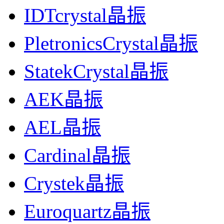
IDTcrystal晶振
PletronicsCrystal晶振
StatekCrystal晶振
AEK晶振
AEL晶振
Cardinal晶振
Crystek晶振
Euroquartz晶振