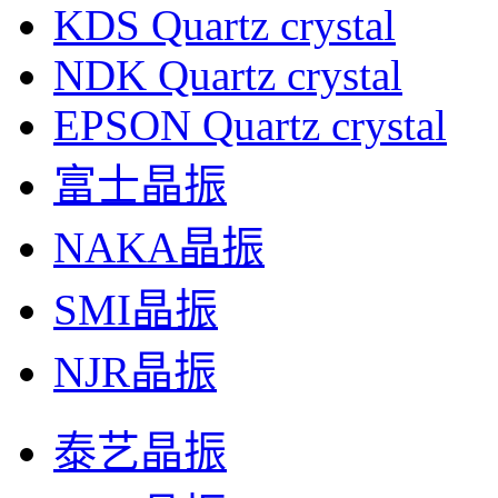
KDS Quartz crystal
NDK Quartz crystal
EPSON Quartz crystal
富士晶振
NAKA晶振
SMI晶振
NJR晶振
泰艺晶振