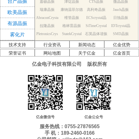
台产晶振
嘉硕晶振
津绽晶振
CTS晶振
微晶晶振
振
瑞康晶振
康纳温菲尔德
高利奇晶振
Jauch晶振
欧美晶振
AbraconCrysta
维管晶振
晶振
ECScrystal晶
日蚀晶振
有源晶振
拉隆晶振
l晶振
格林雷晶振
SiTimeCrystal
振
IDTcrystal晶
PletronicsCrys
StatekCrystal
石英晶体谐振
晶振
SMD晶振
振
雾化片
KDS Quartz cr
tal晶振
NDK Quartz c
晶振
EPSON Quart
器
AEK晶振
技术支持
行业资讯
新闻动态
亿金优势
AEL晶振
ystal
Cardinal晶振
rystal
Crystek晶振
z crystal
Euroquartz晶
荣誉证书
网站地图
关于亿金
亿金首页
福克斯晶振
Frequency晶
GEYER晶振
ILSI晶振
振
亿金电子科技有限公司
版权所有
KVG晶振
MMDCOMP
振
MtronPTI晶振
QANTEK晶
QuartzCom晶
QuartzChnik
晶振
SUNTSU晶振
Transko晶振
振
WI2WI晶振
振
富士晶振
晶振
MERCURY晶
应达利晶振
韩国三呢晶振
ITTI晶振
ACT晶振
振
Milliren晶振
Lihom晶振
rubyquartz晶
Oscilent晶振
NAKA晶振
SHINSUNG
SMI晶振
振
PDI晶振
AKER晶振
C-TECH晶振
晶振
IQD晶振
Microchip晶
NJR晶振
亿金微信号
亿金公众号
Silicon晶振
Fortiming晶振
CORE晶振
振
NIPPON晶振
服务热线：0755-27876565
NIC晶振
QVS晶振
Bomar晶振
Bliley晶振
手 机：189-2460-0166
GED晶振
FILTRONETI
STD晶振
Q-Tech晶振