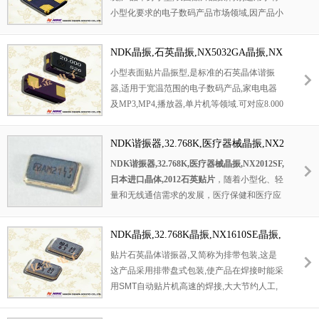
小型化要求的电子数码产品市场领域,因产品小
型,薄型优势,耐环境特性,包括耐高温,耐冲击性
等,在移动通信领域得到了广泛的应用,晶振产
NDK晶振,石英晶振,NX5032GA晶振,NX
品本身可发挥优良的电气特性,满足无铅焊接的
5032GB晶振,NX5032GA-24.000000MHZ
小型表面贴片晶振型,是标准的石英晶体谐振
高温回流温度曲线要求.
-LN-CD-1晶振
器,适用于宽温范围的电子数码产品,家电电器
及MP3,MP4,播放器,单片机等领域.可对应8.000
MHz以上的频率,在电子数码产品,以及家电相
关电器领域里面发挥优良的电气特性,满足无铅
NDK谐振器,32.768K,医疗器械晶振,NX2
焊接的回流温度曲线要求.
012SF,日本进口晶体,2012石英贴片
NDK谐振器,32.768K,医疗器械晶振,NX2012SF,
日本进口晶体,2012石英贴片
，随着小型化、轻
量和无线通信需求的发展，医疗保健和医疗应
用的需求不断增加。NDK 还为医疗保健和医
疗领域做出贡献。自 1970 年代以来，NDK晶
NDK晶振,32.768K晶振,NX1610SE晶振,
振开发了紧凑轻便的产品，以满足时代对高品
音叉晶体谐振器
贴片石英晶体谐振器
,
又简称为排带包装
,
这是
质产品和便携式使用的需求。此外，NDK 产
这产品采用排带盘式包装
,
使产品在焊接时能采
品还扩大了需要无线和远程控制使用的医疗保
用
SMT
自动贴片机高速的焊接
,
大大节约人工
,
健市场。NX2012SF晶振频率为32.768KHz，尺
提高工作效率
.32.768KHz
千赫子时钟晶体
,
其
寸是2.0×1.2×0.55mm，为2012贴片晶振。属于
本身主要应用在时钟控制产品
,
或者是控制模