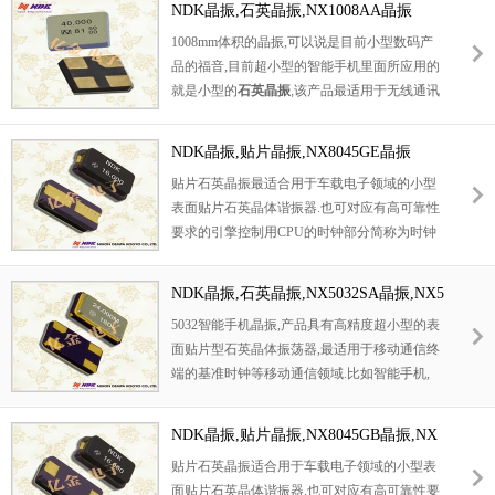
是小型、薄型、轻型的表面封装音叉型晶体谐
NDK晶振,石英晶振,NX1008AA晶振
块
,
主要给时钟芯片提供一个基准信号
,
其主要
振器。以对应高度管理医疗器械工程设计来实
1008mm体积的晶振,可以说是目前小型数码产
各项功能还得看应用何种产品
.
本产品具有小
现产品的高品质。该NDK谐振器具有优越的耐
品的福音,目前超小型的智能手机里面所应用的
型
,
薄型
,
轻型的
贴片晶振
表面型音叉式石英晶
热性、耐环境性能，以此确保产品的高性赖
就是小型的
石英晶振
,该产品最适用于无线通讯
体谐振器
,
产品具有优良的耐热性
,
耐环境特性
,
性，满足无铅焊接的回流温度曲线要求。日本
系统,无线局域网,已实现低相位噪声,低电压,低
可发挥晶振优良的电气特性
,
符合
RoHS
规定
,
满
进口晶体，2012石英贴片，32.768K晶振，医
消费电流和高稳定度,超小型,质量轻等产品特
足无铅焊接的高温回流温度曲线要求
,
金属外壳
疗器械晶振，音叉表晶，NDK无源晶振，石英
NDK晶振,贴片晶振,NX8045GE晶振
点,产品本身编带包装方式,可对应自动高速贴
的封装使得产品在封装时能发挥比陶瓷谐振器
晶体谐振器。
贴片石英晶振最适合用于车载电子领域的小型
片机应用,以及高温回流焊接（产品无铅对
外壳更好的耐冲击性
.
表面贴片石英晶体谐振器.也可对应有高可靠性
应）,为无铅产品.被广泛应用到,手机蓝牙,GPS
要求的引擎控制用CPU的时钟部分简称为时钟
定位系统,无线通讯集,高精度和高频率的稳定
晶体振荡器,在极端严酷的环境条件下也能发挥
性能使用可靠性高.
稳定的起振特性,产品本身具有耐热,耐振,耐撞
NDK晶振,石英晶振,NX5032SA晶振,NX5
击等优良的耐环境特性,满足无铅焊接的回流温
032SD晶振,NX5032SA-13.000000MHZ-
5032智能手机晶振,产品具有高精度超小型的表
度曲线要求,符合AEC-Q200标准.
G1晶振
面贴片型石英晶体振荡器,最适用于移动通信终
端的基准时钟等移动通信领域.比如智能手机,
无线通信,卫星导航,平台基站等较高端的数码
产品,晶振本身小型,薄型具备各类移动通信的
NDK晶振,贴片晶振,NX8045GB晶振,NX
基准时钟源用频率,贴片晶振具有优良的电气特
8045GB-10.000000MHZ晶振
贴片石英晶振适合用于车载电子领域的小型表
性,耐环境性能适用于移动通信领域,满足无铅
面贴片石英晶体谐振器.也可对应有高可靠性要
焊接的高温回流温度曲线要求.