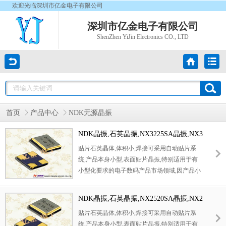
欢迎光临深圳市亿金电子有限公司
深圳市亿金电子有限公司
ShenZhen YiJin Electronics CO., LTD
首页
产品中心
NDK无源晶振
NDK晶振,石英晶振,NX3225SA晶振,NX3
225SC晶振,NX3225SA-24.000MHZ-STD
贴片石英晶体,体积小,焊接可采用自动贴片系
-CSR-1晶振
统,产品本身小型,表面贴片晶振,特别适用于有
小型化要求的电子数码产品市场领域,因产品小
型,薄型优势,耐环境特性,包括耐高温,耐冲击性
等,在移动通信领域得到了广泛的应用,晶振产
NDK晶振,石英晶振,NX2520SA晶振,NX2
品本身可发挥优良的电气特性,满足无铅焊接的
520SA-16MHZ-STD-CSW-4晶振
贴片石英晶体,体积小,焊接可采用自动贴片系
高温回流温度曲线要求.
统,产品本身小型,表面贴片晶振,特别适用于有