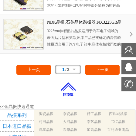
求的引擎控制用CPU的时钟部分简称为时钟晶
体振荡器,在极端严酷的环境条件下也能发挥稳
定的起振特性,产品本身具有耐热,耐振,耐撞击
NDK晶振,石英晶体谐振器,NX3225GB晶
等优良的耐环境特性,满足无铅焊接的回流温度
振,NX3225GD晶振,NX3225GB-20MHZ-
3225mm体积贴片晶振适用于汽车电子领域的
曲线要求,符合AEC-Q200标准.
STD-CRA-2晶振
表面贴片型石英晶振,本产品已被确定的高信赖
性最适合用于汽车电子部件,晶体在极端严酷的
环境条件下也能发挥稳定的起振特性,晶振本身
具有耐热,耐振,耐冲击等优良的耐环境特性,满
足无铅焊接的高温回流温度曲线要求,符合AEC
1
/
3
上一页
下一页
-Q200标准.
亿金晶振快速通道
陶瓷晶振
京瓷晶振
精工晶振
西铁城晶振
晶振系列
村田晶振
大河晶振
泰艺晶振
TXC晶振
日本进口晶振
鸿星晶振
希华晶振
加高晶振
百利通亚陶晶