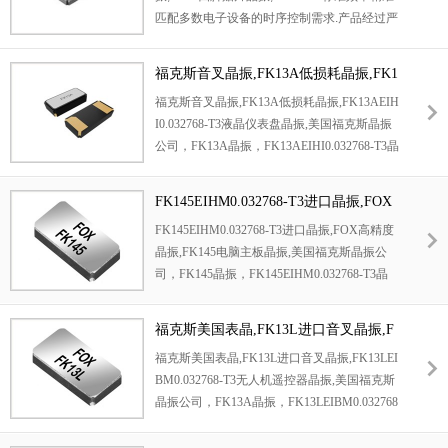
匹配多数电子设备的时序控制需求.产品经过严
格的高低温环境测试,在-40℃~85℃宽温范围内
仍能保持优异的频率稳定性,抗干扰能力突出,
福克斯音叉晶振,FK13A低损耗晶振,FK1
可有效保障设备在复杂环境下的稳定运行.适配
3AEIHI0.032768-T3液晶仪表盘晶振
福克斯音叉晶振
,FK13A低损耗晶振
,
FK13AEIH
消费电子,工业控制等多领域应用,兼具可靠性
I0.032768-T3液晶仪表盘
晶振
,
美国
福克斯晶
振
与通用性.
公司
，
FK13A
晶振
，
FK13AEIHI0.032768-T3
晶
振，
进口晶振
，
3
215晶振
，
32.768KHz晶振
，
超小型晶振，
石英
晶体
，
微型晶振，
环保无铅
FK145EIHM0.032768-T3进口晶振,FOX
晶振，
时钟晶振
，
高精度晶振，二脚晶振，
低
高精度晶振,FK145电脑主板晶振
FK145EIHM0.032768-T3进口晶振
,
FOX高精度
损耗晶振，
美国
晶
振，
SMD晶振
，无源晶振，
晶振
,
FK145电脑主板
晶振
,
美国
福克斯晶振
公
工业设备晶振，移动通讯晶振，
无源晶振，贴
司
，
FK145
晶振
，
FK145EIHM0.032768-T3
晶
片晶振，智能手表晶振，音叉晶振，
汽车晶
振，
41
15晶振
，二脚晶振
，
进口晶振
，
高精度
振。
晶振，
低损耗晶振，
石英
晶体
，
微型晶振，
环
福克斯美国表晶,FK13L进口音叉晶振,F
保无铅晶振，
32.768KHz晶振
，超小型晶振，
K13LEIBM0.032768-T3无人机遥控器晶
福克斯美国表晶,
FK13L进口音叉
晶振
,
FK13LEI
时钟晶振
，
美国晶振，
SMD晶振
，无源晶振，
振
BM0.032768-T3无人机遥控器
晶振
,
美国
福克斯
工业设备晶振，移动通讯晶振，
无源晶振，贴
晶振
公司
，
FK13A
晶振
，
FK13LEIBM0.032768
片晶振，智能手表晶振，音叉晶振，
汽车晶
-T3
晶振，
进口晶振
，
高精度晶振，二脚晶
振。
Fox提供超过275种不同的产品，提供极其
振，
低损耗晶振，
3
215晶振
，
石英
晶体
，
微型