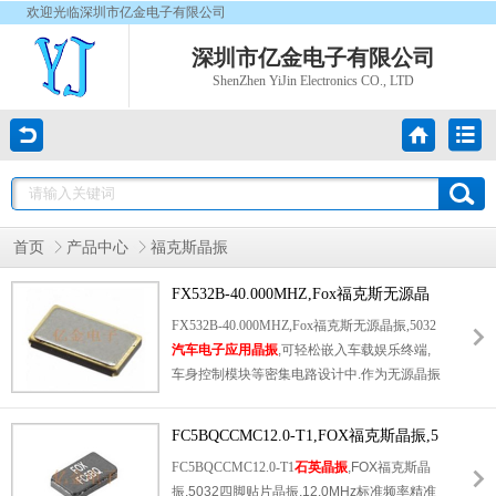
欢迎光临深圳市亿金电子有限公司
深圳市亿金电子有限公司
ShenZhen YiJin Electronics CO., LTD
首页
产品中心
福克斯晶振
FX532B-40.000MHZ,Fox福克斯无源晶
振,5032汽车电子晶振
FX532B-40.000MHZ,Fox福克斯无源晶振,5032
汽车电子应用晶振
,可轻松嵌入车载娱乐终端,
车身控制模块等密集电路设计中.作为无源晶振
核心优势,其功耗低,远低于有源晶振,有效降低
车载电源系统负荷.同时搭配10pF可选负载电
FC5BQCCMC12.0-T1,FOX福克斯晶振,5
容,支持Pierce振荡器结构外部电路匹配,起振
032四脚贴片晶振
FC5BQCCMC12.0-T1
石英晶振
,FOX福克斯晶
响应迅速且相位稳定性优异,适配车载低功耗场
振,5032四脚贴片晶振,12.0MHz标准频率精准
景下的高精度时钟需求,平衡能耗与性能表现.