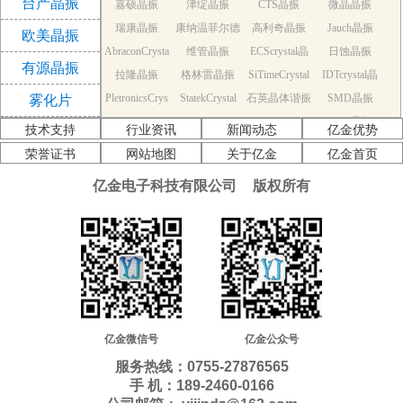
台产晶振
嘉硕晶振
津绽晶振
CTS晶振
微晶晶振
振
瑞康晶振
康纳温菲尔德
高利奇晶振
Jauch晶振
欧美晶振
AbraconCrysta
维管晶振
晶振
ECScrystal晶
日蚀晶振
有源晶振
拉隆晶振
l晶振
格林雷晶振
SiTimeCrystal
振
IDTcrystal晶
PletronicsCrys
StatekCrystal
石英晶体谐振
晶振
SMD晶振
振
雾化片
KDS Quartz cr
tal晶振
NDK Quartz c
晶振
EPSON Quart
器
AEK晶振
技术支持
行业资讯
新闻动态
亿金优势
AEL晶振
ystal
Cardinal晶振
rystal
Crystek晶振
z crystal
Euroquartz晶
荣誉证书
网站地图
关于亿金
亿金首页
福克斯晶振
Frequency晶
GEYER晶振
ILSI晶振
振
亿金电子科技有限公司
版权所有
KVG晶振
MMDCOMP
振
MtronPTI晶振
QANTEK晶
QuartzCom晶
QuartzChnik
晶振
SUNTSU晶振
Transko晶振
振
WI2WI晶振
振
富士晶振
晶振
MERCURY晶
应达利晶振
韩国三呢晶振
ITTI晶振
ACT晶振
振
Milliren晶振
Lihom晶振
rubyquartz晶
Oscilent晶振
NAKA晶振
SHINSUNG
SMI晶振
振
PDI晶振
AKER晶振
C-TECH晶振
晶振
IQD晶振
Microchip晶
NJR晶振
亿金微信号
亿金公众号
Silicon晶振
Fortiming晶振
CORE晶振
振
NIPPON晶振
服务热线：0755-27876565
NIC晶振
QVS晶振
Bomar晶振
Bliley晶振
手 机：189-2460-0166
GED晶振
FILTRONETI
STD晶振
Q-Tech晶振