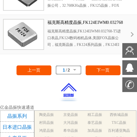
晶体振荡器。
振
公司，
32.768KHz晶振
，FK125晶振，FOX
讯晶振
，
石英
晶体
，6G信号放大器晶振，移动
晶振，
FK125EIVM0.032768
晶振，
2012晶振，
网络晶振，无源晶振，贴片晶振，智能手表晶
SMD晶振
，无源晶振，
环保无铅晶振，低损耗
振
。
福克斯高精度晶振,FK124EIWM0.032768
晶振，高精度晶振，二脚晶振，
进口晶振
，
无
-T5进口表晶,FK124数码相机晶体
福克斯高精度晶振
,
FK124EIWM0.032768-T5进
源晶振，贴片晶振，智能手表晶振，音叉晶
口表晶
,
FK124数码相机晶体
,
美国
FOX
晶振
公
振，
医疗手表晶振，移动通讯晶振，微型晶
司，福克斯晶振，
FK124
系列晶振，
FK124EI
振，汽车晶振，汽车辅助驾驶晶振，中控系统
WM0.032768-T5晶振，
石英晶振
，
石英晶体谐
晶振。
通过创造尖端产品，提高石英晶振的精
振器
,无源晶振，贴片晶振，音叉晶振，32.768
度性能，可靠性与准确性。
KHz晶振，超小型晶振，1210晶振，无源晶
1
/
2
上一页
下一页
振，移动通讯晶振，微型晶振，航空航天晶
振，,环保无铅晶振，低损耗晶振，高精度晶
振，二脚晶振，
进口晶振
，美国晶振
。
通过创
造尖端产品，提高石英晶振的精度性能，可靠
性与准确性。
亿金晶振快速通道
陶瓷晶振
京瓷晶振
精工晶振
西铁城晶振
晶振系列
村田晶振
大河晶振
泰艺晶振
TXC晶振
日本进口晶振
鸿星晶振
希华晶振
加高晶振
百利通亚陶晶