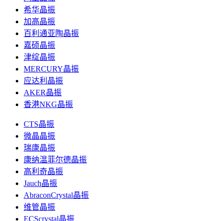
希华晶振
加高晶振
百利通亚陶晶振
嘉硕晶振
津绽晶振
MERCURY晶振
应达利晶振
AKER晶振
香港NKG晶振
CTS晶振
微晶晶振
瑞康晶振
康纳温菲尔德晶振
高利奇晶振
Jauch晶振
AbraconCrystal晶振
维管晶振
ECScrystal晶振