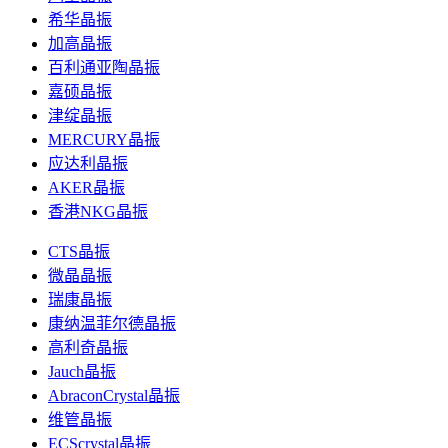
希华晶振
加高晶振
百利通亚陶晶振
嘉硕晶振
津绽晶振
MERCURY晶振
应达利晶振
AKER晶振
香港NKG晶振
CTS晶振
微晶晶振
瑞康晶振
康纳温菲尔德晶振
高利奇晶振
Jauch晶振
AbraconCrystal晶振
维管晶振
ECScrystal晶振