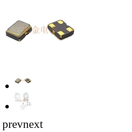
prev
next