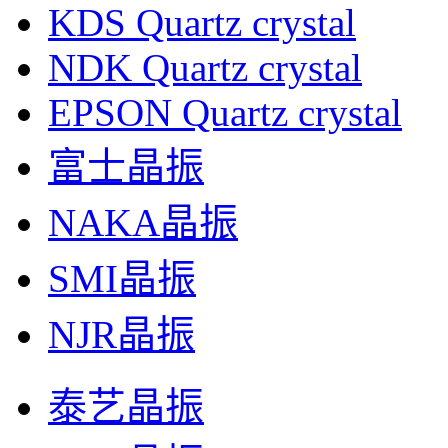
KDS Quartz crystal
NDK Quartz crystal
EPSON Quartz crystal
富士晶振
NAKA晶振
SMI晶振
NJR晶振
泰艺晶振