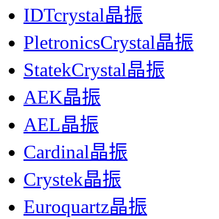
IDTcrystal晶振
PletronicsCrystal晶振
StatekCrystal晶振
AEK晶振
AEL晶振
Cardinal晶振
Crystek晶振
Euroquartz晶振