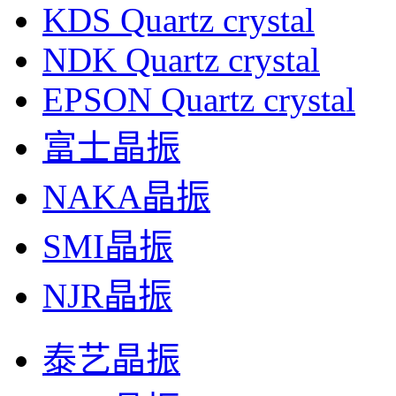
KDS Quartz crystal
NDK Quartz crystal
EPSON Quartz crystal
富士晶振
NAKA晶振
SMI晶振
NJR晶振
泰艺晶振