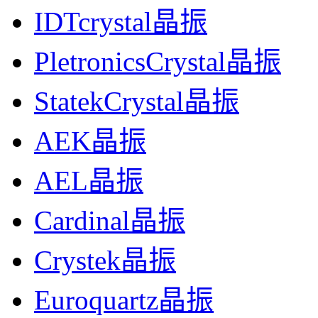
IDTcrystal晶振
PletronicsCrystal晶振
StatekCrystal晶振
AEK晶振
AEL晶振
Cardinal晶振
Crystek晶振
Euroquartz晶振