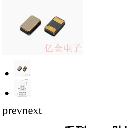
prev
next