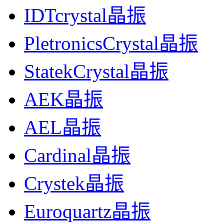
IDTcrystal晶振
PletronicsCrystal晶振
StatekCrystal晶振
AEK晶振
AEL晶振
Cardinal晶振
Crystek晶振
Euroquartz晶振