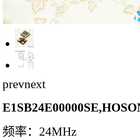
prev
next
E1SB24E00000SE,H
频率：24MHz