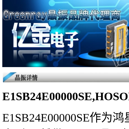
E1SB24E00000SE,H
E1SB24E00000SE作为鸿