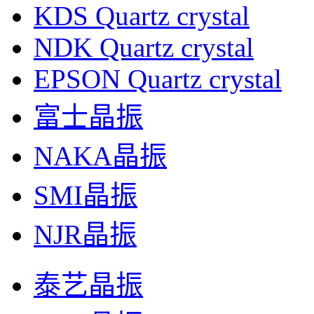
KDS Quartz crystal
NDK Quartz crystal
EPSON Quartz crystal
富士晶振
NAKA晶振
SMI晶振
NJR晶振
泰艺晶振