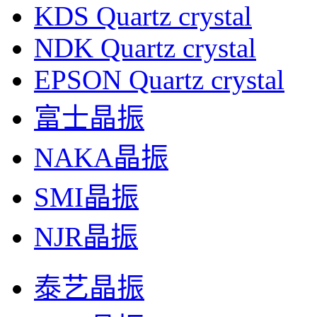
KDS Quartz crystal
NDK Quartz crystal
EPSON Quartz crystal
富士晶振
NAKA晶振
SMI晶振
NJR晶振
泰艺晶振