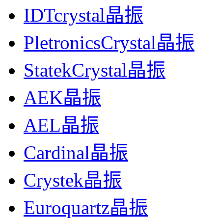
IDTcrystal晶振
PletronicsCrystal晶振
StatekCrystal晶振
AEK晶振
AEL晶振
Cardinal晶振
Crystek晶振
Euroquartz晶振