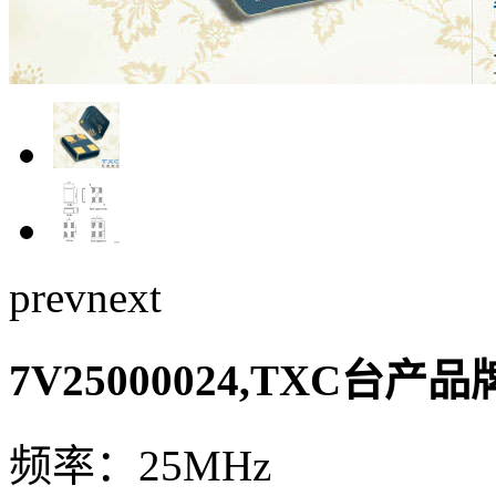
prev
next
7V25000024,TXC台
频率：25MHz